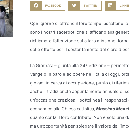
FACEBOOK
TWITTER
LINKE
Ogni giorno ci offrono il loro tempo, ascoltano le
sono i nostri sacerdoti che si affidano alla generos
richiamare l’attenzione sulla loro missione, torn
delle offerte per il sostentamento del clero dioc
La Giornata – giunta alla 34ª edizione – permette 
Vangelo in parole ed opere nell’Italia di oggi, pro
giovani in cerca di occupazione, punto di riferi
anche il tradizionale appuntamento annuale di sen
un’occasione preziosa – sottolinea il responsabi
economico alla Chiesa cattolica,
Massimo Monz
quanto conta il loro contributo. Non è solo una d
ma un’opportunità per spiegare il valore dell’im