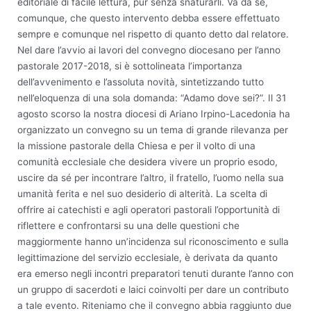
editoriale di facile lettura, pur senza snaturarli. Va da sé,
comunque, che questo intervento debba essere effettuato
sempre e comunque nel rispetto di quanto detto dal relatore.
Nel dare l’avvio ai lavori del convegno diocesano per l’anno
pastorale 2017-2018, si è sottolineata l’importanza
dell’avvenimento e l’assoluta novità, sintetizzando tutto
nell’eloquenza di una sola domanda: “Adamo dove sei?”. Il 31
agosto scorso la nostra diocesi di Ariano Irpino-Lacedonia ha
organizzato un convegno su un tema di grande rilevanza per
la missione pastorale della Chiesa e per il volto di una
comunità ecclesiale che desidera vivere un proprio esodo,
uscire da sé per incontrare l’altro, il fratello, l’uomo nella sua
umanità ferita e nel suo desiderio di alterità. La scelta di
offrire ai catechisti e agli operatori pastorali l’opportunità di
riflettere e confrontarsi su una delle questioni che
maggiormente hanno un’incidenza sul riconoscimento e sulla
legittimazione del servizio ecclesiale, è derivata da quanto
era emerso negli incontri preparatori tenuti durante l’anno con
un gruppo di sacerdoti e laici coinvolti per dare un contributo
a tale evento. Riteniamo che il convegno abbia raggiunto due