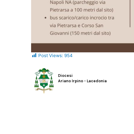
Post Views:
954
Diocesi
Ariano Irpino - Lacedonia