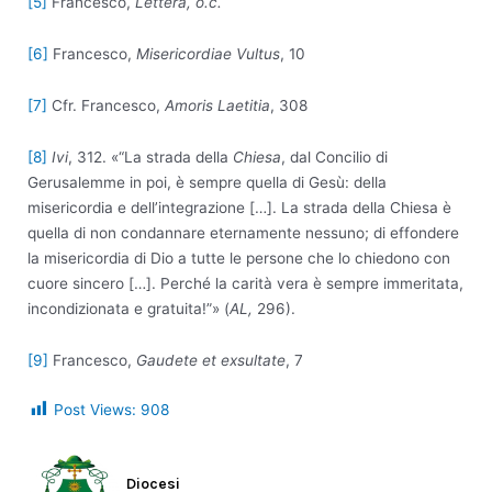
[5]
Francesco,
Lettera, o.c.
[6]
Francesco,
Misericordiae Vultus
, 10
[7]
Cfr. Francesco,
Amoris Laetitia
, 308
[8]
Ivi
, 312. «“La strada della
Chiesa
, dal Concilio di
Gerusalemme in poi, è sempre quella di Gesù: della
misericordia e dell’integrazione […]. La strada della Chiesa è
quella di non condannare eternamente nessuno; di effondere
la misericordia di Dio a tutte le persone che lo chiedono con
cuore sincero […]. Perché la carità vera è sempre immeritata,
incondizionata e gratuita!”» (
AL,
296).
[9]
Francesco,
Gaudete et exsultate
, 7
Post Views:
908
Diocesi