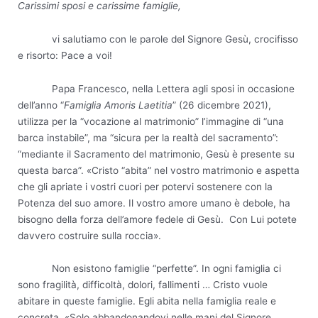
Carissimi sposi e carissime famiglie,
vi salutiamo con le parole del Signore Gesù, crocifisso
e risorto: Pace a voi!
Papa Francesco, nella Lettera agli sposi in occasione
dell’anno “
Famiglia Amoris Laetitia
” (26 dicembre 2021),
utilizza per la “vocazione al matrimonio” l’immagine di “una
barca instabile”, ma “sicura per la realtà del sacramento”:
“mediante il Sacramento del matrimonio, Gesù è presente su
questa barca”. «Cristo “abita” nel vostro matrimonio e aspetta
che gli apriate i vostri cuori per potervi sostenere con la
Potenza del suo amore. Il vostro amore umano è debole, ha
bisogno della forza dell’amore fedele di Gesù. Con Lui potete
davvero costruire sulla roccia».
Non esistono famiglie “perfette”. In ogni famiglia ci
sono fragilità, difficoltà, dolori, fallimenti … Cristo vuole
abitare in queste famiglie. Egli abita nella famiglia reale e
concreta. «Solo abbandonandovi nelle mani del Signore