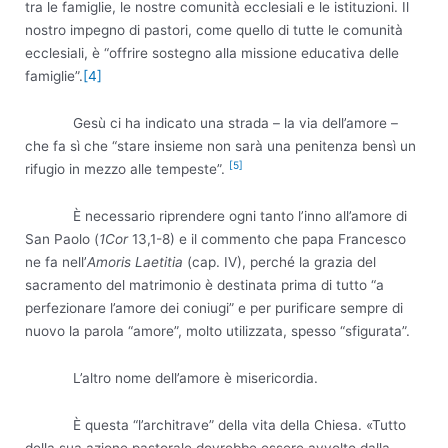
tra le famiglie, le nostre comunità ecclesiali e le istituzioni. Il
nostro impegno di pastori, come quello di tutte le comunità
ecclesiali, è “offrire sostegno alla missione educativa delle
famiglie”.
[4]
Gesù ci ha indicato una strada – la via dell’amore –
che fa sì che “stare insieme non sarà una penitenza bensì un
[5]
rifugio in mezzo alle tempeste”.
È necessario riprendere ogni tanto l’inno all’amore di
San Paolo (
1Cor
13,1-8) e il commento che papa Francesco
ne fa nell’
Amoris
Laetitia
(cap. IV), perché la grazia del
sacramento del matrimonio è destinata prima di tutto “a
perfezionare l’amore dei coniugi” e per purificare sempre di
nuovo la parola “amore”, molto utilizzata, spesso “sfigurata”.
L’altro nome dell’amore è misericordia.
È questa “l’architrave” della vita della Chiesa. «Tutto
della sua azione pastorale dovrebbe essere avvolto dalla