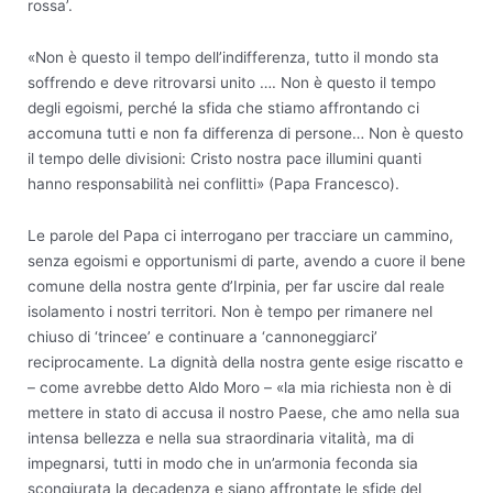
rossa’.
«Non è questo il tempo dell’indifferenza, tutto il mondo sta
soffrendo e deve ritrovarsi unito …. Non è questo il tempo
degli egoismi, perché la sfida che stiamo affrontando ci
accomuna tutti e non fa differenza di persone… Non è questo
il tempo delle divisioni: Cristo nostra pace illumini quanti
hanno responsabilità nei conflitti» (Papa Francesco).
Le parole del Papa ci interrogano per tracciare un cammino,
senza egoismi e opportunismi di parte, avendo a cuore il bene
comune della nostra gente d’Irpinia, per far uscire dal reale
isolamento i nostri territori. Non è tempo per rimanere nel
chiuso di ‘trincee’ e continuare a ‘cannoneggiarci’
reciprocamente. La dignità della nostra gente esige riscatto e
– come avrebbe detto Aldo Moro – «la mia richiesta non è di
mettere in stato di accusa il nostro Paese, che amo nella sua
intensa bellezza e nella sua straordinaria vitalità, ma di
impegnarsi, tutti in modo che in un’armonia feconda sia
scongiurata la decadenza e siano affrontate le sfide del