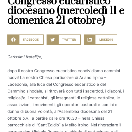
Congresso eucaristico
diocesano (mercoledì 11 e
domenica 21 ottobre)
FACEBOOK
TWITTER
LINKEDIN
Carissimi fratelli/e,
dopo il nostro Congresso eucaristico condividiamo cammini
nuovi! La nostra Chiesa particolare di Ariano Irpino –
Lacedonia, alla luce del Congresso eucaristico e del
Cammino sinodale, si ritroverà con tutti i sacerdoti, i diaconi, i
religiosi/e, i catechisti, gli insegnanti di religiose cattolica, le
associazioni, i movimenti, gli operatori pastorali e uomini e
donne di buona volontà, all’Assemblea diocesana del 21
ottobre p.v., a partire dalle ore 16,30 – nella Chiesa
parrocchiale di “Sant’Egidio” a Melito Irpino. Nel ringraziare il
parroco don Michele Puopolo, vi chiedo di partecipare e di