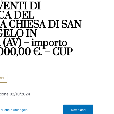
ENTI DI
CA DEL
 CHIESA DI SAN
ELO IN
AV) – importo
000,00 €. – CUP
DIN
azione 02/10/2024
an Michele Arcangelo
Download