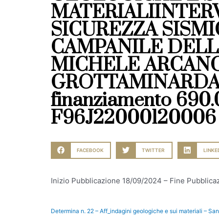
MATERIALIINTERV
SICUREZZA SISMI
CAMPANILE DELLA
MICHELE ARCANG
GROTTAMINARDA (
finanziamento 690.
F96J22000120006
FACEBOOK
TWITTER
LINKE
Inizio Pubblicazione 18/09/2024 – Fine Pubblic
Determina n. 22 – Aff_indagini geologiche e sui materiali – S