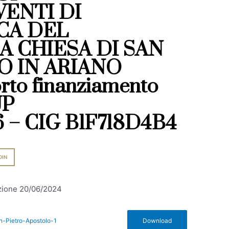
ENTI DI
CA DEL
 CHIESA DI SAN
O IN ARIANO
rto finanziamento
UP
 – CIG B1F718D4B4
DIN
azione 20/06/2024
n-Pietro-Apostolo-1
Download