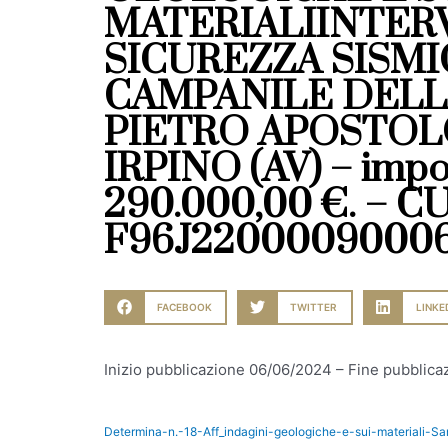
MATERIALIINTERV
SICUREZZA SISMI
CAMPANILE DELLA
PIETRO APOSTOL
IRPINO (AV) – impo
290.000,00 €. – C
F96J22000090006
FACEBOOK
TWITTER
LINKE
Inizio pubblicazione 06/06/2024 – Fine pubblic
Determina-n.-18-Aff_indagini-geologiche-e-sui-materiali-Sa