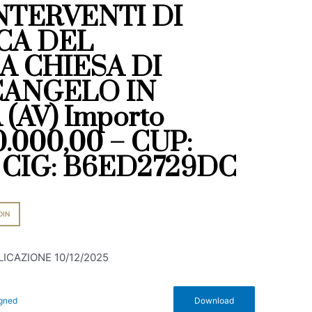
TERVENTI DI
CA DEL
A CHIESA DI
CANGELO IN
AV) Importo
0.000,00 – CUP:
 CIG: B6ED2729DC
DIN
LICAZIONE 10/12/2025
igned
Download