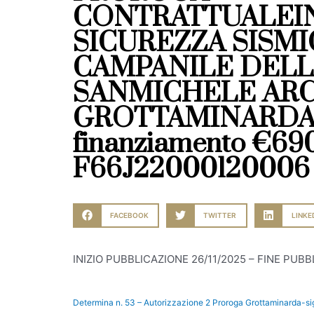
CONTRATTUALEIN
SICUREZZA SISMI
CAMPANILE DELL
SANMICHELE AR
GROTTAMINARDA (
finanziamento €69
F66J22000120006
FACEBOOK
TWITTER
LINKE
INIZIO PUBBLICAZIONE 26/11/2025 – FINE PUBB
Determina n. 53 – Autorizzazione 2 Proroga Grottaminarda-s