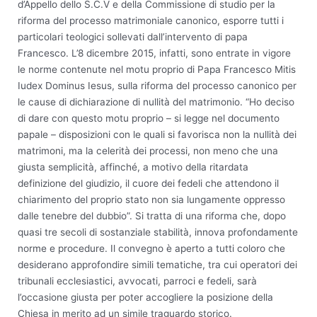
d’Appello dello S.C.V e della Commissione di studio per la
riforma del processo matrimoniale canonico, esporre tutti i
particolari teologici sollevati dall’intervento di papa
Francesco. L’8 dicembre 2015, infatti, sono entrate in vigore
le norme contenute nel motu proprio di Papa Francesco Mitis
Iudex Dominus Iesus, sulla riforma del processo canonico per
le cause di dichiarazione di nullità del matrimonio. “Ho deciso
di dare con questo motu proprio – si legge nel documento
papale – disposizioni con le quali si favorisca non la nullità dei
matrimoni, ma la celerità dei processi, non meno che una
giusta semplicità, affinché, a motivo della ritardata
definizione del giudizio, il cuore dei fedeli che attendono il
chiarimento del proprio stato non sia lungamente oppresso
dalle tenebre del dubbio”. Si tratta di una riforma che, dopo
quasi tre secoli di sostanziale stabilità, innova profondamente
norme e procedure. Il convegno è aperto a tutti coloro che
desiderano approfondire simili tematiche, tra cui operatori dei
tribunali ecclesiastici, avvocati, parroci e fedeli, sarà
l’occasione giusta per poter accogliere la posizione della
Chiesa in merito ad un simile traguardo storico.