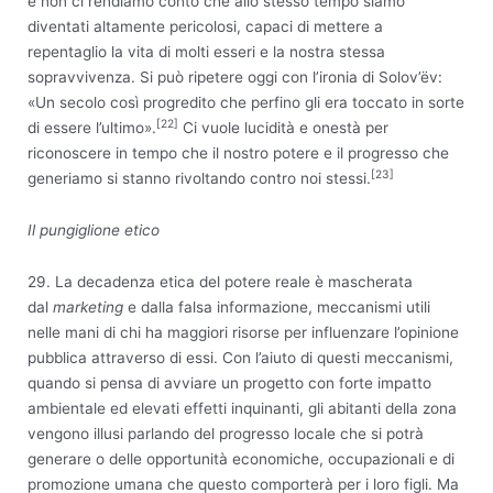
e non ci rendiamo conto che allo stesso tempo siamo
diventati altamente pericolosi, capaci di mettere a
repentaglio la vita di molti esseri e la nostra stessa
sopravvivenza. Si può ripetere oggi con l’ironia di Solov’ëv:
«Un secolo così progredito che perfino gli era toccato in sorte
[22]
di essere l’ultimo».
Ci vuole lucidità e onestà per
riconoscere in tempo che il nostro potere e il progresso che
[23]
generiamo si stanno rivoltando contro noi stessi.
Il pungiglione etico
29. La decadenza etica del potere reale è mascherata
dal
marketing
e dalla falsa informazione, meccanismi utili
nelle mani di chi ha maggiori risorse per influenzare l’opinione
pubblica attraverso di essi. Con l’aiuto di questi meccanismi,
quando si pensa di avviare un progetto con forte impatto
ambientale ed elevati effetti inquinanti, gli abitanti della zona
vengono illusi parlando del progresso locale che si potrà
generare o delle opportunità economiche, occupazionali e di
promozione umana che questo comporterà per i loro figli. Ma