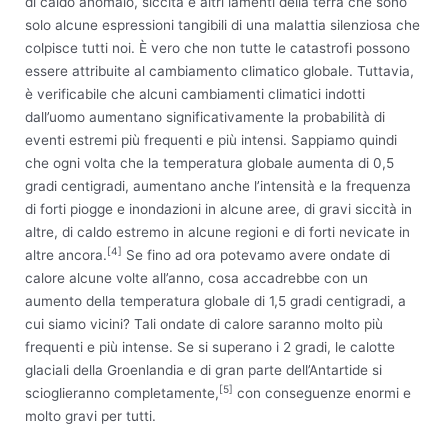
di caldo anomalo, siccità e altri lamenti della terra che sono
solo alcune espressioni tangibili di una malattia silenziosa che
colpisce tutti noi. È vero che non tutte le catastrofi possono
essere attribuite al cambiamento climatico globale. Tuttavia,
è verificabile che alcuni cambiamenti climatici indotti
dall’uomo aumentano significativamente la probabilità di
eventi estremi più frequenti e più intensi. Sappiamo quindi
che ogni volta che la temperatura globale aumenta di 0,5
gradi centigradi, aumentano anche l’intensità e la frequenza
di forti piogge e inondazioni in alcune aree, di gravi siccità in
altre, di caldo estremo in alcune regioni e di forti nevicate in
[4]
altre ancora.
Se fino ad ora potevamo avere ondate di
calore alcune volte all’anno, cosa accadrebbe con un
aumento della temperatura globale di 1,5 gradi centigradi, a
cui siamo vicini? Tali ondate di calore saranno molto più
frequenti e più intense. Se si superano i 2 gradi, le calotte
glaciali della Groenlandia e di gran parte dell’Antartide si
[5]
scioglieranno completamente,
con conseguenze enormi e
molto gravi per tutti.