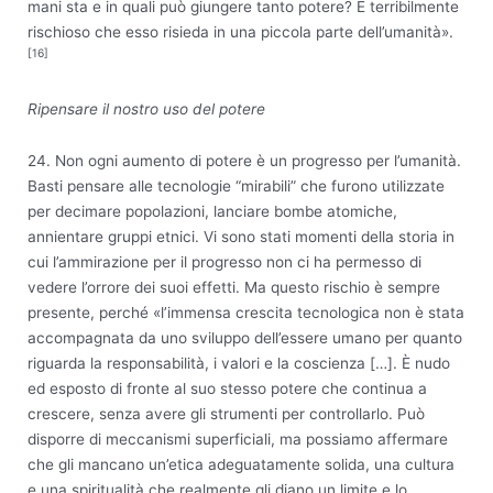
mani sta e in quali può giungere tanto potere? È terribilmente
rischioso che esso risieda in una piccola parte dell’umanità».
[16]
Ripensare il nostro uso del potere
24. Non ogni aumento di potere è un progresso per l’umanità.
Basti pensare alle tecnologie “mirabili” che furono utilizzate
per decimare popolazioni, lanciare bombe atomiche,
annientare gruppi etnici. Vi sono stati momenti della storia in
cui l’ammirazione per il progresso non ci ha permesso di
vedere l’orrore dei suoi effetti. Ma questo rischio è sempre
presente, perché «l’immensa crescita tecnologica non è stata
accompagnata da uno sviluppo dell’essere umano per quanto
riguarda la responsabilità, i valori e la coscienza […]. È nudo
ed esposto di fronte al suo stesso potere che continua a
crescere, senza avere gli strumenti per controllarlo. Può
disporre di meccanismi superficiali, ma possiamo affermare
che gli mancano un’etica adeguatamente solida, una cultura
e una spiritualità che realmente gli diano un limite e lo