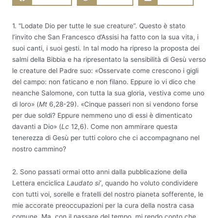
1. “Lodate Dio per tutte le sue creature”. Questo è stato
l’invito che San Francesco d’Assisi ha fatto con la sua vita, i
suoi canti, i suoi gesti. In tal modo ha ripreso la proposta dei
salmi della Bibbia e ha ripresentato la sensibilità di Gesù verso
le creature del Padre suo: «Osservate come crescono i gigli
del campo: non faticano e non filano. Eppure io vi dico che
neanche Salomone, con tutta la sua gloria, vestiva come uno
di loro» (
Mt
6,28-29). «Cinque passeri non si vendono forse
per due soldi? Eppure nemmeno uno di essi è dimenticato
davanti a Dio» (
Lc
12,6). Come non ammirare questa
tenerezza di Gesù per tutti coloro che ci accompagnano nel
nostro cammino?
2. Sono passati ormai otto anni dalla pubblicazione della
Lettera enciclica
Laudato si’
, quando ho voluto condividere
con tutti voi, sorelle e fratelli del nostro pianeta sofferente, le
mie accorate preoccupazioni per la cura della nostra casa
comune. Ma, con il passare del tempo, mi rendo conto che