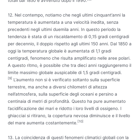
totali dal 1850 è avvenuto dopo il 1990.
12. Nel contempo, notiamo che negli ultimi cinquant’anni la
temperatura è aumentata a una velocità inedita, senza
precedenti negli ultimi duemila anni. In questo periodo la
tendenza è stata di un riscaldamento di 0,15 gradi centigradi
per decennio, il doppio rispetto agli ultimi 150 anni. Dal 1850 a
oggi la temperatura globale è aumentata di 1,1 gradi
centigradi, fenomeno che risulta amplificato nelle aree polari.
A questo ritmo, è possibile che tra dieci anni raggiungeremo il
limite massimo globale auspicabile di 1,5 gradi centigradi.
[9]
L’aumento non si è verificato soltanto sulla superficie
terrestre, ma anche a diversi chilometri di altezza
nell’atmosfera, sulla superficie degli oceani e persino a
centinaia di metri di profondità. Questo ha pure aumentato
l’acidificazione dei mari e ridotto i loro livelli di ossigeno. I
ghiacciai si ritirano, la copertura nevosa diminuisce e il livello
[10]
del mare aumenta costantemente.
13. La coincidenza di questi fenomeni climatici globali con la