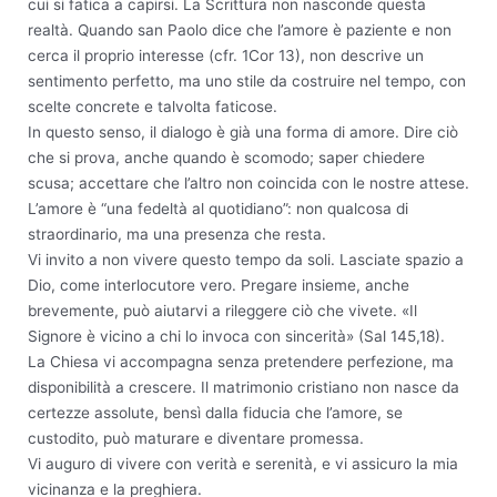
cui si fatica a capirsi. La Scrittura non nasconde questa
realtà. Quando san Paolo dice che l’amore è paziente e non
cerca il proprio interesse (cfr. 1Cor 13), non descrive un
sentimento perfetto, ma uno stile da costruire nel tempo, con
scelte concrete e talvolta faticose.
In questo senso, il dialogo è già una forma di amore. Dire ciò
che si prova, anche quando è scomodo; saper chiedere
scusa; accettare che l’altro non coincida con le nostre attese.
L’amore è “una fedeltà al quotidiano”: non qualcosa di
straordinario, ma una presenza che resta.
Vi invito a non vivere questo tempo da soli. Lasciate spazio a
Dio, come interlocutore vero. Pregare insieme, anche
brevemente, può aiutarvi a rileggere ciò che vivete. «Il
Signore è vicino a chi lo invoca con sincerità» (Sal 145,18).
La Chiesa vi accompagna senza pretendere perfezione, ma
disponibilità a crescere. Il matrimonio cristiano non nasce da
certezze assolute, bensì dalla fiducia che l’amore, se
custodito, può maturare e diventare promessa.
Vi auguro di vivere con verità e serenità, e vi assicuro la mia
vicinanza e la preghiera.