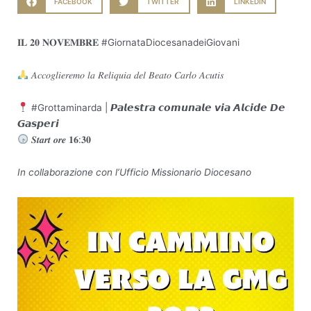
FACEBOOK
TWITTER
LINKEDIN
𝐈𝐋 𝟐𝟎 𝐍𝐎𝐕𝐄𝐌𝐁𝐑𝐄 #GiornataDiocesanadeiGiovani
𝐴𝑐𝑐𝑜𝑔𝑙𝑖𝑒𝑟𝑒𝑚𝑜 𝑙𝑎 𝑅𝑒𝑙𝑖𝑞𝑢𝑖𝑎 𝑑𝑒𝑙 𝐵𝑒𝑎𝑡𝑜 𝐶𝑎𝑟𝑙𝑜 𝐴𝑐𝑢𝑡𝑖𝑠
#Grottaminarda | 𝙋𝙖𝙡𝙚𝙨𝙩𝙧𝙖 𝙘𝙤𝙢𝙪𝙣𝙖𝙡𝙚 𝙫𝙞𝙖 𝘼𝙡𝙘𝙞𝙙𝙚 𝘿𝙚
𝙂𝙖𝙨𝙥𝙚𝙧𝙞
𝑺𝒕𝒂𝒓𝒕 𝒐𝒓𝒆 𝟏𝟔:𝟑𝟎
In collaborazione con l’Ufficio Missionario Diocesano