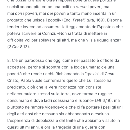
che possano andare oltre l’impostazione di quelle politiche
sociali «concepite come una politica
verso
i poveri, ma
mai
con
i poveri, mai
dei
poveri e tanto meno inserita in un
progetto che unisca i popoli» (Enc.
Fratelli tutti
, 169). Bisogna
tendere invece ad assumere l’atteggiamento dell’Apostolo che
poteva scrivere ai Corinzi: «Non si tratta di mettere in
difficoltà voi per sollevare gli altri, ma che vi sia uguaglianza»
(
2 Cor
8,13).
8. C’è un paradosso che oggi come nel passato è difficile da
accettare, perché si scontra con la logica umana: c’è una
povertà che rende ricchi. Richiamando la “grazia” di Gesù
Cristo, Paolo vuole confermare quello che Lui stesso ha
predicato, cioè che la vera ricchezza non consiste
nell’accumulare «tesori sulla terra, dove tarma e ruggine
consumano e dove ladri scassinano e rubano» (
Mt
6,19), ma
piuttosto nell’amore vicendevole che ci fa portare i pesi gli uni
degli altri così che nessuno sia abbandonato o escluso.
L’esperienza di debolezza e del limite che abbiamo vissuto in
questi ultimi anni, e ora la tragedia di una guerra con