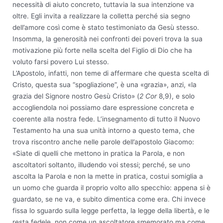
necessità di aiuto concreto, tuttavia la sua intenzione va
oltre. Egli invita a realizzare la colletta perché sia segno
dell’amore così come è stato testimoniato da Gesù stesso.
Insomma, la generosità nei confronti dei poveri trova la sua
motivazione più forte nella scelta del Figlio di Dio che ha
voluto farsi povero Lui stesso.
L’Apostolo, infatti, non teme di affermare che questa scelta di
Cristo, questa sua “spogliazione”, è una «grazia», anzi, «la
grazia del Signore nostro Gesù Cristo» (
2 Cor
8,9), e solo
accogliendola noi possiamo dare espressione concreta e
coerente alla nostra fede. L’insegnamento di tutto il Nuovo
Testamento ha una sua unità intorno a questo tema, che
trova riscontro anche nelle parole dell’apostolo Giacomo:
«Siate di quelli che mettono in pratica la Parola, e non
ascoltatori soltanto, illudendo voi stessi; perché, se uno
ascolta la Parola e non la mette in pratica, costui somiglia a
un uomo che guarda il proprio volto allo specchio: appena si è
guardato, se ne va, e subito dimentica come era. Chi invece
fissa lo sguardo sulla legge perfetta, la legge della libertà, e le
resta fedele, non come un ascoltatore smemorato ma come