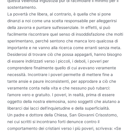
questa velenosa ingiustizia pur di racimolare il minimo per il
sostentamento.
La povertà che libera, al contrario, è quella che si pone
dinanzi a noi come una scelta responsabile per alleggerirsi
della zavorra e puntare sull’essenziale. In effetti, si può
facilmente riscontrare quel senso di insoddisfazione che molti
sperimentano, perché sentono che manca loro qualcosa di
importante e ne vanno alla ricerca come erranti senza meta.
Desiderosi di trovare ciò che possa appagarli, hanno bisogno
di essere indirizzati verso i piccoli, i deboli, i poveri per
comprendere finalmente quello di cui avevano veramente
necessità. Incontrare i poveri permette di mettere fine a
tante ansie e paure inconsistenti, per approdare a ciò che
veramente conta nella vita e che nessuno può rubarci:
l’amore vero e gratuito. I poveri, in realtà, prima di essere
oggetto della nostra elemosina, sono soggetti che aiutano a
liberarci dai lacci dell’inquietudine e della superficialità.
Un padre e dottore della Chiesa, San Giovanni Crisostomo,
nei cui scritti si incontrano forti denunce contro il
comportamento dei cristiani verso i più poveri, scriveva: «Se