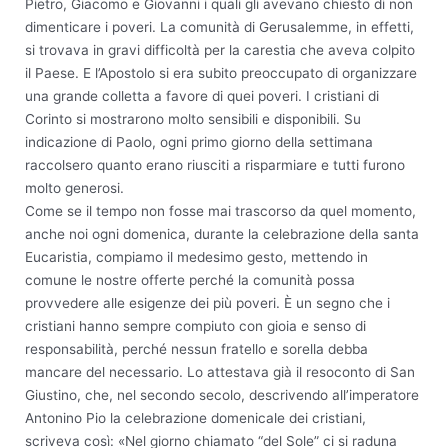
Pietro, Giacomo e Giovanni i quali gli avevano chiesto di non
dimenticare i poveri. La comunità di Gerusalemme, in effetti,
si trovava in gravi difficoltà per la carestia che aveva colpito
il Paese. E l’Apostolo si era subito preoccupato di organizzare
una grande colletta a favore di quei poveri. I cristiani di
Corinto si mostrarono molto sensibili e disponibili. Su
indicazione di Paolo, ogni primo giorno della settimana
raccolsero quanto erano riusciti a risparmiare e tutti furono
molto generosi.
Come se il tempo non fosse mai trascorso da quel momento,
anche noi ogni domenica, durante la celebrazione della santa
Eucaristia, compiamo il medesimo gesto, mettendo in
comune le nostre offerte perché la comunità possa
provvedere alle esigenze dei più poveri. È un segno che i
cristiani hanno sempre compiuto con gioia e senso di
responsabilità, perché nessun fratello e sorella debba
mancare del necessario. Lo attestava già il resoconto di San
Giustino, che, nel secondo secolo, descrivendo all’imperatore
Antonino Pio la celebrazione domenicale dei cristiani,
scriveva così: «Nel giorno chiamato “del Sole” ci si raduna