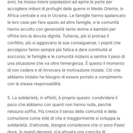
anni, ha mosso intere popolazioni ad aprire le porte per
accogliere milioni di profughi delle guerre in Medio Oriente, in
Africa centrale e ora in Ucraina. Le famiglie hanno spalancato
le loro case per fare spazio ad altre famiglie, e le comunità
hanno accolto con generosità tante donne e bambini per
offrire loro la dovuta dignità. Tuttavia, più si protrae il
conflitto, più si aggravano le sue conseguenze. I popoli che
accolgono fanno sempre più fatica a dare continuità al
soccorso; le famiglie e le comunità iniziano a sentire il peso di
una situazione che va oltre l’emergenza. È questo il momento
di non cedere e di rinnovare la motivazione iniziale. Ciò che
abbiamo iniziato ha bisogno di essere portato a compimento
con la stessa responsabilità.
5. La solidarietà, in effetti, è proprio questo: condividere il
poco che abbiamo con quanti non hanno nulla, perché
nessuno soffra. Più cresce il senso della comunità e della
comunione come stile di vita e maggiormente si sviluppa la
solidarietà. D’altronde, bisogna considerare che ci sono Paesi
dove, in questi decenni, si è attuata una crescita di