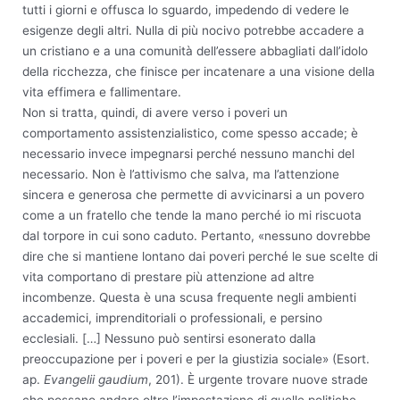
tutti i giorni e offusca lo sguardo, impedendo di vedere le
esigenze degli altri. Nulla di più nocivo potrebbe accadere a
un cristiano e a una comunità dell’essere abbagliati dall’idolo
della ricchezza, che finisce per incatenare a una visione della
vita effimera e fallimentare.
Non si tratta, quindi, di avere verso i poveri un
comportamento assistenzialistico, come spesso accade; è
necessario invece impegnarsi perché nessuno manchi del
necessario. Non è l’attivismo che salva, ma l’attenzione
sincera e generosa che permette di avvicinarsi a un povero
come a un fratello che tende la mano perché io mi riscuota
dal torpore in cui sono caduto. Pertanto, «nessuno dovrebbe
dire che si mantiene lontano dai poveri perché le sue scelte di
vita comportano di prestare più attenzione ad altre
incombenze. Questa è una scusa frequente negli ambienti
accademici, imprenditoriali o professionali, e persino
ecclesiali. […] Nessuno può sentirsi esonerato dalla
preoccupazione per i poveri e per la giustizia sociale» (Esort.
ap.
Evangelii gaudium
, 201). È urgente trovare nuove strade