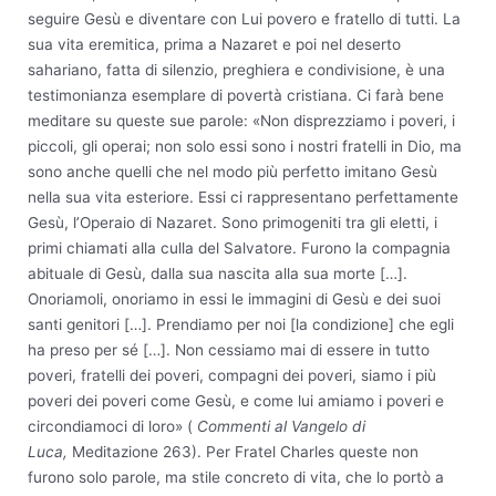
seguire Gesù e diventare con Lui povero e fratello di tutti. La
sua vita eremitica, prima a Nazaret e poi nel deserto
sahariano, fatta di silenzio, preghiera e condivisione, è una
testimonianza esemplare di povertà cristiana. Ci farà bene
meditare su queste sue parole: «Non disprezziamo i poveri, i
piccoli, gli operai; non solo essi sono i nostri fratelli in Dio, ma
sono anche quelli che nel modo più perfetto imitano Gesù
nella sua vita esteriore. Essi ci rappresentano perfettamente
Gesù, l’Operaio di Nazaret. Sono primogeniti tra gli eletti, i
primi chiamati alla culla del Salvatore. Furono la compagnia
abituale di Gesù, dalla sua nascita alla sua morte […].
Onoriamoli, onoriamo in essi le immagini di Gesù e dei suoi
santi genitori […]. Prendiamo per noi [la condizione] che egli
ha preso per sé […]. Non cessiamo mai di essere in tutto
poveri, fratelli dei poveri, compagni dei poveri, siamo i più
poveri dei poveri come Gesù, e come lui amiamo i poveri e
circondiamoci di loro» (
Commenti al Vangelo di
Luca,
Meditazione 263). Per Fratel Charles queste non
furono solo parole, ma stile concreto di vita, che lo portò a