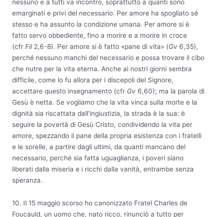
nessuno e a tutti va incontro, soprattutto a quanti sono
emarginati e privi del necessario. Per amore ha spogliato sé
stesso e ha assunto la condizione umana. Per amore si è
fatto servo obbediente, fino a morire e a morire in croce
(cfr
Fil
2,6-8). Per amore si è fatto «pane di vita» (
Gv
6,35),
perché nessuno manchi del necessario e possa trovare il cibo
che nutre per la vita eterna. Anche ai nostri giorni sembra
difficile, come lo fu allora per i discepoli del Signore,
accettare questo insegnamento (cfr
Gv
6,60); ma la parola di
Gesù è netta. Se vogliamo che la vita vinca sulla morte e la
dignità sia riscattata dall’ingiustizia, la strada è la sua: è
seguire la povertà di Gesù Cristo, condividendo la vita per
amore, spezzando il pane della propria esistenza con i fratelli
e le sorelle, a partire dagli ultimi, da quanti mancano del
necessario, perché sia fatta uguaglianza, i poveri siano
liberati dalla miseria e i ricchi dalla vanità, entrambe senza
speranza.
10. Il 15 maggio scorso ho canonizzato Fratel Charles de
Foucauld, un uomo che, nato ricco, rinunciò a tutto per