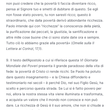
non puoi credere che la povertà ti faccia diventare ricco,
pensa al Signore tuo e smetti di dubitare di questo. Se egli
non fosse stato povero, tu non saresti ricco; questo è
straordinario, che dalla povertà derivò abbondante ricchezza.
Paolo intende qui con “ricchezze” la conoscenza della pietà,
la purificazione dai peccati, la giustizia, la santificazione e
altre mille cose buone che ci sono state date ora e sempre.
Tutto ciò lo abbiamo grazie alla povertà» (
Omelie sulla II
Lettera ai Corinzi
, 17,1).
9. Il testo dell’Apostolo a cui si riferisce questa
VI Giornata
Mondiale dei Poveri
presenta il grande paradosso della vita di
fede: la povertà di Cristo ci rende ricchi. Se Paolo ha potuto
dare questo insegnamento – e la Chiesa diffonderlo e
testimoniarlo nei secoli – è perché Dio, nel suo Figlio Gesù, ha
scelto e percorso questa strada. Se Lui si è fatto povero per
noi, allora la nostra stessa vita viene illuminata e trasformata,
e acquista un valore che il mondo non conosce e non può
dare. La ricchezza di Gesù è il suo amore, che non si chiude a