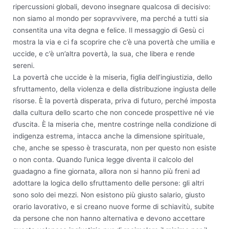
ripercussioni globali, devono insegnare qualcosa di decisivo:
non siamo al mondo per sopravvivere, ma perché a tutti sia
consentita una vita degna e felice. Il messaggio di Gesù ci
mostra la via e ci fa scoprire che c’è una povertà che umilia e
uccide, e c’è un’altra povertà, la sua, che libera e rende
sereni.
La povertà che uccide è la miseria, figlia dell’ingiustizia, dello
sfruttamento, della violenza e della distribuzione ingiusta delle
risorse. È la povertà disperata, priva di futuro, perché imposta
dalla cultura dello scarto che non concede prospettive né vie
d’uscita. È la miseria che, mentre costringe nella condizione di
indigenza estrema, intacca anche la dimensione spirituale,
che, anche se spesso è trascurata, non per questo non esiste
o non conta. Quando l’unica legge diventa il calcolo del
guadagno a fine giornata, allora non si hanno più freni ad
adottare la logica dello sfruttamento delle persone: gli altri
sono solo dei mezzi. Non esistono più giusto salario, giusto
orario lavorativo, e si creano nuove forme di schiavitù, subite
da persone che non hanno alternativa e devono accettare