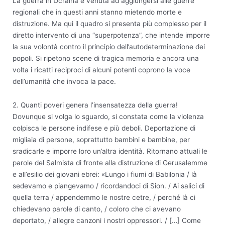
La guerra in Ucraina è venuta ad aggiungersi alle guerre
regionali che in questi anni stanno mietendo morte e
distruzione. Ma qui il quadro si presenta più complesso per il
diretto intervento di una “superpotenza”, che intende imporre
la sua volontà contro il principio dell’autodeterminazione dei
popoli. Si ripetono scene di tragica memoria e ancora una
volta i ricatti reciproci di alcuni potenti coprono la voce
dell’umanità che invoca la pace.
2. Quanti poveri genera l’insensatezza della guerra!
Dovunque si volga lo sguardo, si constata come la violenza
colpisca le persone indifese e più deboli. Deportazione di
migliaia di persone, soprattutto bambini e bambine, per
sradicarle e imporre loro un’altra identità. Ritornano attuali le
parole del Salmista di fronte alla distruzione di Gerusalemme
e all’esilio dei giovani ebrei: «Lungo i fiumi di Babilonia / là
sedevamo e piangevamo / ricordandoci di Sion. / Ai salici di
quella terra / appendemmo le nostre cetre, / perché là ci
chiedevano parole di canto, / coloro che ci avevano
deportato, / allegre canzoni i nostri oppressori. / […] Come