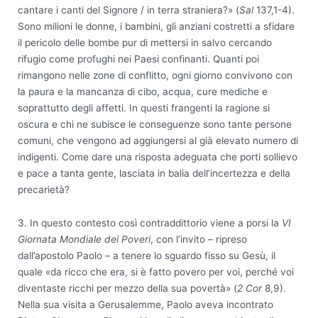
cantare i canti del Signore / in terra straniera?» (
Sal
137,1-4).
Sono milioni le donne, i bambini, gli anziani costretti a sfidare
il pericolo delle bombe pur di mettersi in salvo cercando
rifugio come profughi nei Paesi confinanti. Quanti poi
rimangono nelle zone di conflitto, ogni giorno convivono con
la paura e la mancanza di cibo, acqua, cure mediche e
soprattutto degli affetti. In questi frangenti la ragione si
oscura e chi ne subisce le conseguenze sono tante persone
comuni, che vengono ad aggiungersi al già elevato numero di
indigenti. Come dare una risposta adeguata che porti sollievo
e pace a tanta gente, lasciata in balia dell’incertezza e della
precarietà?
3. In questo contesto così contraddittorio viene a porsi la
VI
Giornata Mondiale dei Poveri
, con l’invito – ripreso
dall’apostolo Paolo – a tenere lo sguardo fisso su Gesù, il
quale «da ricco che era, si è fatto povero per voi, perché voi
diventaste ricchi per mezzo della sua povertà» (
2 Cor
8,9).
Nella sua visita a Gerusalemme, Paolo aveva incontrato