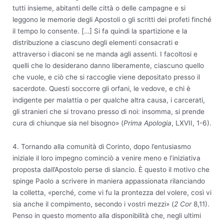
tutti insieme, abitanti delle città o delle campagne e si
leggono le memorie degli Apostoli o gli scritti dei profeti finché
il tempo lo consente. […] Si fa quindi la spartizione e la
distribuzione a ciascuno degli elementi consacrati e
attraverso i diaconi se ne manda agli assenti. I facoltosi e
quelli che lo desiderano danno liberamente, ciascuno quello
che vuole, e ciò che si raccoglie viene depositato presso il
sacerdote. Questi soccorre gli orfani, le vedove, e chi è
indigente per malattia o per qualche altra causa, i carcerati,
gli stranieri che si trovano presso di noi: insomma, si prende
cura di chiunque sia nel bisogno» (
Prima Apologia
, LXVII, 1-6).
4. Tornando alla comunità di Corinto, dopo l’entusiasmo
iniziale il loro impegno cominciò a venire meno e l’iniziativa
proposta dall’Apostolo perse di slancio. È questo il motivo che
spinge Paolo a scrivere in maniera appassionata rilanciando
la colletta, «perché, come vi fu la prontezza del volere, così vi
sia anche il compimento, secondo i vostri mezzi» (
2 Cor
8,11).
Penso in questo momento alla disponibilità che, negli ultimi