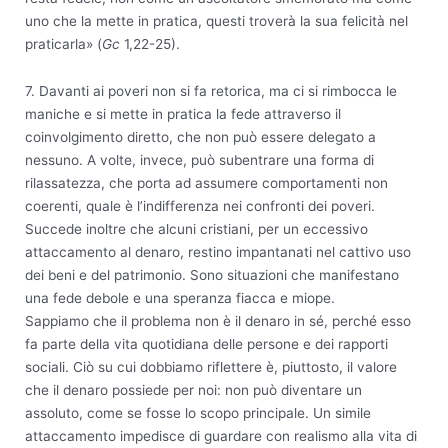
uno che la mette in pratica, questi troverà la sua felicità nel
praticarla» (
Gc
1,22-25).
7. Davanti ai poveri non si fa retorica, ma ci si rimbocca le
maniche e si mette in pratica la fede attraverso il
coinvolgimento diretto, che non può essere delegato a
nessuno. A volte, invece, può subentrare una forma di
rilassatezza, che porta ad assumere comportamenti non
coerenti, quale è l’indifferenza nei confronti dei poveri.
Succede inoltre che alcuni cristiani, per un eccessivo
attaccamento al denaro, restino impantanati nel cattivo uso
dei beni e del patrimonio. Sono situazioni che manifestano
una fede debole e una speranza fiacca e miope.
Sappiamo che il problema non è il denaro in sé, perché esso
fa parte della vita quotidiana delle persone e dei rapporti
sociali. Ciò su cui dobbiamo riflettere è, piuttosto, il valore
che il denaro possiede per noi: non può diventare un
assoluto, come se fosse lo scopo principale. Un simile
attaccamento impedisce di guardare con realismo alla vita di