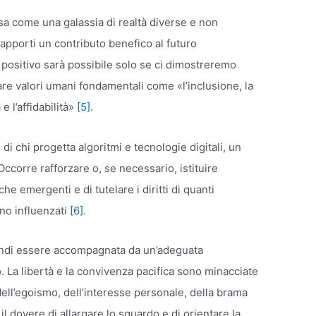
tesa come una galassia di realtà diverse e non
apporti un contributo benefico al futuro
to positivo sarà possibile solo se ci dimostreremo
are valori umani fondamentali come «l’inclusione, la
e l’affidabilità»
[5]
.
 chi progetta algoritmi e tecnologie digitali, un
ccorre rafforzare o, se necessario, istituire
he emergenti e di tutelare i diritti di quanti
ono influenzati
[6]
.
indi essere accompagnata da un’adeguata
o. La libertà e la convivenza pacifica sono minacciate
ell’egoismo, dell’interesse personale, della brama
il dovere di allargare lo sguardo e di orientare la