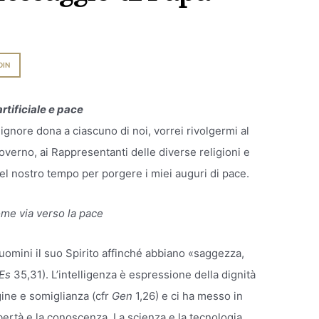
DIN
artificiale e pace
Signore dona a ciascuno di noi, vorrei rivolgermi al
 Governo, ai Rappresentanti delle diverse religioni e
 del nostro tempo per porgere i miei auguri di pace.
ome via verso la pace
 uomini il suo Spirito affinché abbiano «saggezza,
Es
35,31). L’intelligenza è espressione della dignità
gine e somiglianza (cfr
Gen
1,26) e ci ha messo in
bertà e la conoscenza. La scienza e la tecnologia