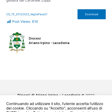
guidata dal Cardinale Zuppi.
CS_70_20122022_VegliaPace21
Download
Post Views:
614
Diocesi
Ariano Irpino - Lacedonia
Diocesi di Ariano irpino – Lacedonia
© 2022
Privacy & Cookie Policy
Continuando ad utilizzare il sito, l'utente accetta l'utilizzo
Powered by
e-Direct
dei cookie. Cliccando su "Accetto", acconsenti all'uso di