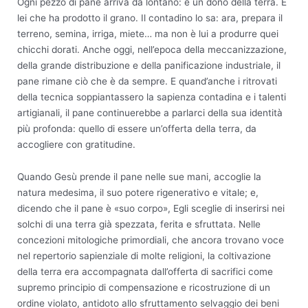
Ogni pezzo di pane arriva da lontano: è un dono della terra. È
lei che ha prodotto il grano. Il contadino lo sa: ara, prepara il
terreno, semina, irriga, miete… ma non è lui a produrre quei
chicchi dorati. Anche oggi, nell’epoca della meccanizzazione,
della grande distribuzione e della panificazione industriale, il
pane rimane ciò che è da sempre. E quand’anche i ritrovati
della tecnica soppiantassero la sapienza contadina e i talenti
artigianali, il pane continuerebbe a parlarci della sua identità
più profonda: quello di essere un’offerta della terra, da
accogliere con gratitudine.
Quando Gesù prende il pane nelle sue mani, accoglie la
natura medesima, il suo potere rigenerativo e vitale; e,
dicendo che il pane è «suo corpo», Egli sceglie di inserirsi nei
solchi di una terra già spezzata, ferita e sfruttata. Nelle
concezioni mitologiche primordiali, che ancora trovano voce
nel repertorio sapienziale di molte religioni, la coltivazione
della terra era accompagnata dall’offerta di sacrifici come
supremo principio di compensazione e ricostruzione di un
ordine violato, antidoto allo sfruttamento selvaggio dei beni