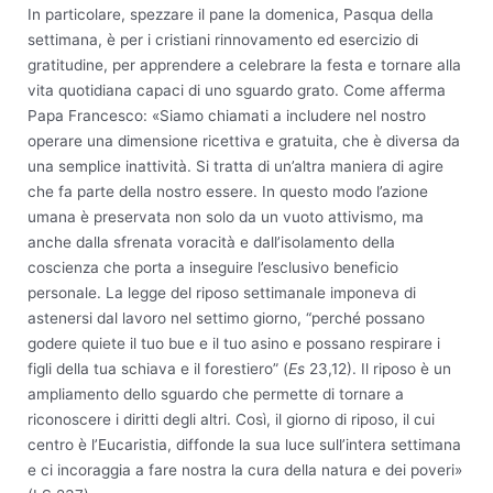
In particolare, spezzare il pane la domenica, Pasqua della
settimana, è per i cristiani rinnovamento ed esercizio di
gratitudine, per apprendere a celebrare la festa e tornare alla
vita quotidiana capaci di uno sguardo grato. Come afferma
Papa Francesco: «Siamo chiamati a includere nel nostro
operare una dimensione ricettiva e gratuita, che è diversa da
una semplice inattività. Si tratta di un’altra maniera di agire
che fa parte della nostro essere. In questo modo l’azione
umana è preservata non solo da un vuoto attivismo, ma
anche dalla sfrenata voracità e dall’isolamento della
coscienza che porta a inseguire l’esclusivo beneficio
personale. La legge del riposo settimanale imponeva di
astenersi dal lavoro nel settimo giorno, “perché possano
godere quiete il tuo bue e il tuo asino e possano respirare i
figli della tua schiava e il forestiero” (
Es
23,12). Il riposo è un
ampliamento dello sguardo che permette di tornare a
riconoscere i diritti degli altri. Così, il giorno di riposo, il cui
centro è l’Eucaristia, diffonde la sua luce sull’intera settimana
e ci incoraggia a fare nostra la cura della natura e dei poveri»