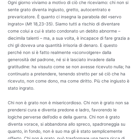
Ogni giorno viviamo a motivo di ciò che riceviamo: chi non si
sente grato diventa ingiusto, gretto, autocentrato e
prevaricatore. È quanto ci insegna la parabola del «servo
ingrato» (
Mt
18,23-35). Siamo tutti a rischio di diventare
come colui a cui è stato condonato un debito abnorme –
diecimila talenti – ma, a sua volta, è incapace di fare grazia a
chi gli doveva una quantità irrisoria di denaro. E questo
perché non si è fatto realmente «sconvolgere» dalla
generosità del padrone, né si è lasciato invadere dalla
gratitudine: ha vissuto come se non avesse ricevuto nulla; ha
continuato a pretendere, tenendo stretto per sé ciò che ha
ricevuto, non come dono, ma come diritto. Più che ingiusto è
stato ingrato.
Chi non è grato non è misericordioso. Chi non è grato non sa
prendersi cura e diventa predone e ladro, favorendo le
logiche perverse dell’odio e della guerra. Chi non è grato
diventa vorace, si abbandona allo spreco, spadroneggia su
quanto, in fondo, non è suo ma gli è stato semplicemente
offerto. Chi non è grato, può trasformare una terra ricca di