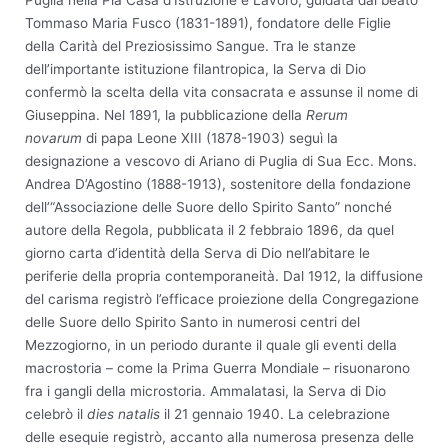
Puglia nella Pia Casa d’Istruzione e Lavoro, guidata dal beato
Tommaso Maria Fusco (1831-1891), fondatore delle Figlie
della Carità del Preziosissimo Sangue. Tra le stanze
dell’importante istituzione filantropica, la Serva di Dio
confermò la scelta della vita consacrata e assunse il nome di
Giuseppina. Nel 1891, la pubblicazione della
Rerum
novarum
di papa Leone XIII (1878-1903) seguì la
designazione a vescovo di Ariano di Puglia di Sua Ecc. Mons.
Andrea D’Agostino (1888-1913), sostenitore della fondazione
dell’“Associazione delle Suore dello Spirito Santo” nonché
autore della Regola, pubblicata il 2 febbraio 1896, da quel
giorno carta d’identità della Serva di Dio nell’abitare le
periferie della propria contemporaneità. Dal 1912, la diffusione
del carisma registrò l’efficace proiezione della Congregazione
delle Suore dello Spirito Santo in numerosi centri del
Mezzogiorno, in un periodo durante il quale gli eventi della
macrostoria – come la Prima Guerra Mondiale – risuonarono
fra i gangli della microstoria. Ammalatasi, la Serva di Dio
celebrò il
dies natalis
il 21 gennaio 1940. La celebrazione
delle esequie registrò, accanto alla numerosa presenza delle