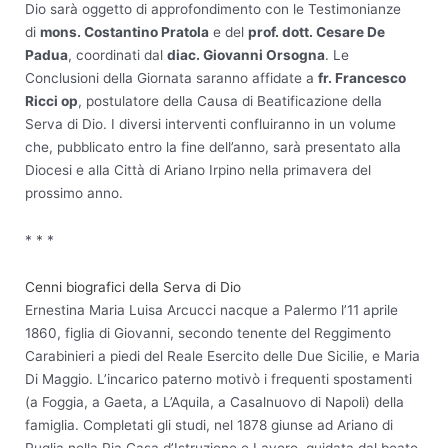
Dio sarà oggetto di approfondimento con le Testimonianze
di
mons. Costantino Pratola
e del
prof. dott. Cesare De
Padua
, coordinati dal
diac. Giovanni Orsogna
. Le
Conclusioni della Giornata saranno affidate a
fr. Francesco
Ricci op
, postulatore della Causa di Beatificazione della
Serva di Dio. I diversi interventi confluiranno in un volume
che, pubblicato entro la fine dell’anno, sarà presentato alla
Diocesi e alla Città di Ariano Irpino nella primavera del
prossimo anno.
* * *
Cenni biografici della Serva di Dio
Ernestina Maria Luisa Arcucci nacque a Palermo l’11 aprile
1860, figlia di Giovanni, secondo tenente del Reggimento
Carabinieri a piedi del Reale Esercito delle Due Sicilie, e Maria
Di Maggio. L’incarico paterno motivò i frequenti spostamenti
(a Foggia, a Gaeta, a L’Aquila, a Casalnuovo di Napoli) della
famiglia. Completati gli studi, nel 1878 giunse ad Ariano di