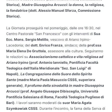
Storica)
,
Madre Giuseppina Arcucci: la donna, la religiosa,
la fondatrice
(dott. Alessio Manuel Sforza, Commissione
Storica).
La Giornata proseguirà nel pomeriggio, dalle ore 16:30, nel
Centro Pastorale “San Francesco” con gli interventi di
Sua
Ecc. Mons. Sergio Melillo
, vescovo di Ariano Irpino-
Lacedonia; del
dott. Enrico Franza
, sindaco; della
prof.ssa
Maria Elena De Gruttola
, assessore alla cultura. Seguiranno
le relazioni su
Associazionismo cattolico e vita religiosa ad
Ariano Irpino
(prof. Antonio Ianniello, Pontificia Facoltà
Teologica dell’Italia Meridionale “Sez. San Luigi” di
Napoli)
,
La Congregazione delle Suore dello Spirito
Santo
(madre Maria Paola Masuccio CSSS, superiora
generale)
,
Il profumo della sinodalità in madre Giuseppina
Arcucci
(prof. Angelo Giuseppe Dibisceglia, Università
Pontificia Salesiana di Roma, Facoltà Teologica Pugliese di
Bari)
. I lavori saranno moderati da
suor Maria Agata
Szymkowiak CSSS
. Durante l’incontro, la fama della Serva di