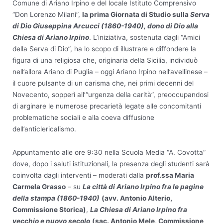
Comune di Ariano Irpino e del locale Istituto Comprensivo
“Don Lorenzo Milani”,
la prima Giornata di Studio sulla
Serva
di Dio Giuseppina Arcucci (1860-1940), dono di Dio alla
Chiesa di Ariano Irpino
. L’iniziativa, sostenuta dagli “Amici
della Serva di Dio”, ha lo scopo di illustrare e diffondere la
figura di una religiosa che, originaria della Sicilia, individuò
nell’allora Ariano di Puglia – oggi Ariano Irpino nell’avellinese –
il cuore pulsante di un carisma che, nei primi decenni del
Novecento, sopperì all’“urgenza della carità”, preoccupandosi
di arginare le numerose precarietà legate alle concomitanti
problematiche sociali e alla coeva diffusione
dell’anticlericalismo.
Appuntamento alle ore 9:30 nella Scuola Media “A. Covotta”
dove, dopo i saluti istituzionali, la presenza degli studenti sarà
coinvolta dagli interventi – moderati dalla
prof.ssa Maria
Carmela Grasso
– su
La città di Ariano Irpino fra le pagine
della stampa (1860-1940)
(avv. Antonio Alterio,
Commissione Storica)
,
La Chiesa di Ariano Irpino fra
vecchio e nuovo secolo
(sac. Antonio Mele, Commissione