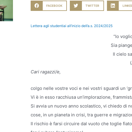
FACEBOOK
TWITTER
LINKE
Lettera agli studentiai all’inizio dell’a.s. 2024/2025
“Io vogli
Sia piang
Il cielo s
(
Cari ragazzi/e,
colgo nelle vostre voci e nei vostri sguardi un ‘g
Vi è in esso racchiusa un’implorazione, frammista 
Si avvia un nuovo anno scolastico, vi chiedo di non 
cose, in un pianeta in crisi, tra guerre e migrazio
Il rischio è farsi circuire dal vuoto che toglie fiat