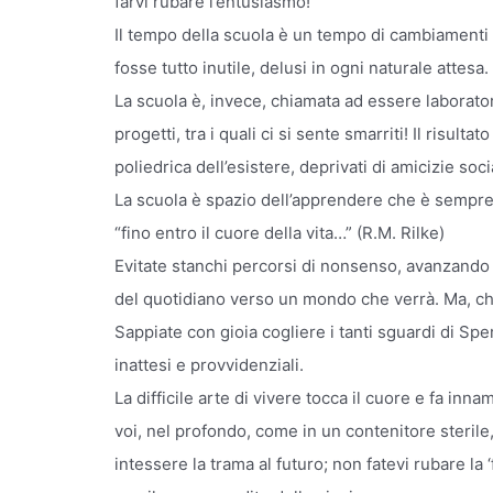
farvi rubare l’entusiasmo!
Il tempo della scuola è un tempo di cambiamenti
fosse tutto inutile, delusi in ogni naturale attesa.
La scuola è, invece, chiamata ad essere laboratori
progetti, tra i quali ci si sente smarriti! Il risul
poliedrica dell’esistere, deprivati di amicizie soc
La scuola è spazio dell’apprendere che è sempr
“fino entro il cuore della vita…” (R.M. Rilke)
Evitate stanchi percorsi di nonsenso, avanzando 
del quotidiano verso un mondo che verrà. Ma, che
Sappiate con gioia cogliere i tanti sguardi di Spe
inattesi e provvidenziali.
La difficile arte di vivere tocca il cuore e fa inna
voi, nel profondo, come in un contenitore sterile,
intessere la trama al futuro; non fatevi rubare la