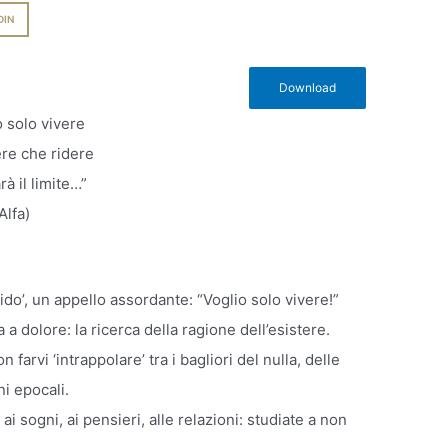
DIN
Download
o solo vivere
ere che ridere
arà il limite…”
Alfa)
rido’, un appello assordante: “Voglio solo vivere!”
a dolore: la ricerca della ragione dell’esistere.
farvi ‘intrappolare’ tra i bagliori del nulla, delle
ni epocali.
o ai sogni, ai pensieri, alle relazioni: studiate a non