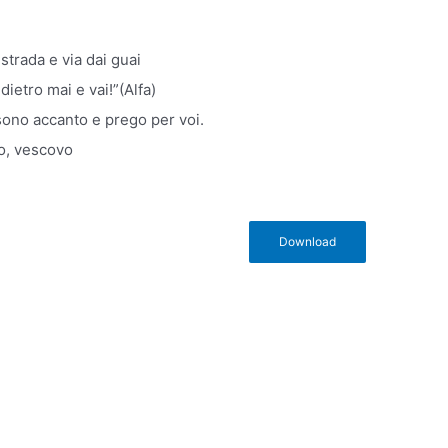
 strada e via dai guai
ietro mai e vai!”(Alfa)
sono accanto e prego per voi.
o, vescovo
Download