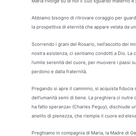
Maria rivolge su di noi il Suo sguardo materno e
Abbiamo bisogno di ritrovare coraggio per guarda
la prospettiva di eternità che appare velata da 
Scorrendo i grani del Rosario, nell’ascolto dei mist
nostra esistenza, ci sentiamo condotti a Dio. La
l’umile serenità del cuore, per muovere i passi sul
perdono e dalla fraternità.
Pregando si apre il cammino, si acquista fiduci
dell’umanità semi di bene. La preghiera ci nutre 
ha fatto speranza» (Charles Peguy), dischiude un
anelito di pienezza, che riempie il cuore ed eleva 
Preghiamo in compagnia di Maria, la Madre di Ge