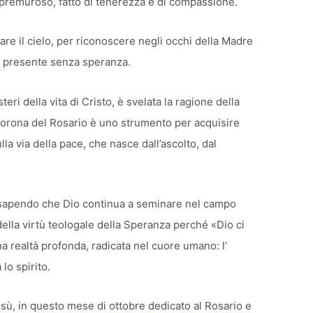
 premuroso, fatto di tenerezza e di compassione.
re il cielo, per riconoscere negli occhi della Madre
un presente senza speranza.
eri della vita di Cristo, è svelata la ragione della
 corona del Rosario è uno strumento per acquisire
la via della pace, che nasce dall’ascolto, dal
a sapendo che Dio continua a seminare nel campo
della virtù teologale della Speranza perché «Dio ci
a realtà profonda, radicata nel cuore umano: l’
lo spirito.
sù, in questo mese di ottobre dedicato al Rosario e