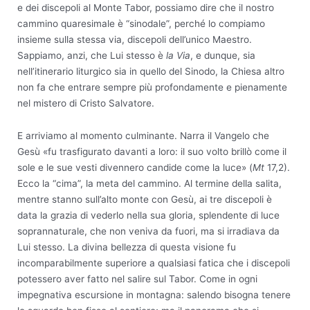
e dei discepoli al Monte Tabor, possiamo dire che il nostro
cammino quaresimale è “sinodale”, perché lo compiamo
insieme sulla stessa via, discepoli dell’unico Maestro.
Sappiamo, anzi, che Lui stesso è
la Via
, e dunque, sia
nell’itinerario liturgico sia in quello del Sinodo, la Chiesa altro
non fa che entrare sempre più profondamente e pienamente
nel mistero di Cristo Salvatore.
E arriviamo al momento culminante. Narra il Vangelo che
Gesù «fu trasfigurato davanti a loro: il suo volto brillò come il
sole e le sue vesti divennero candide come la luce» (
Mt
17,2).
Ecco la “cima”, la meta del cammino. Al termine della salita,
mentre stanno sull’alto monte con Gesù, ai tre discepoli è
data la grazia di vederlo nella sua gloria, splendente di luce
soprannaturale, che non veniva da fuori, ma si irradiava da
Lui stesso. La divina bellezza di questa visione fu
incomparabilmente superiore a qualsiasi fatica che i discepoli
potessero aver fatto nel salire sul Tabor. Come in ogni
impegnativa escursione in montagna: salendo bisogna tenere