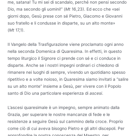
me, satana! Tu mi sei di scandalo, perché non pensi secondo
Dio, ma secondo gli uomini!” (
Mt
16,23). Ed ecco che «sei
giorni dopo, Gesù prese con sé Pietro, Giacomo e Giovanni
suo fratello e li condusse in disparte, su un alto monte»
(
Mt
17,1).
Il Vangelo della Trasfigurazione viene proclamato ogni anno
nella seconda Domenica di Quaresima. In effetti, in questo
tempo liturgico il Signore ci prende con sé e ci conduce in
disparte. Anche se i nostri impegni ordinari ci chiedono di
rimanere nei luoghi di sempre, vivendo un quotidiano spesso
ripetitivo e a volte noioso, in Quaresima siamo invitati a “salire
su un alto monte” insieme a Gesù, per vivere con il Popolo
santo di Dio una particolare esperienza di
ascesi
.
L’ascesi quaresimale è un impegno, sempre animato dalla
Grazia, per superare le nostre mancanze di fede e le
resistenze a seguire Gesù sul cammino della croce. Proprio
come ciò di cui aveva bisogno Pietro e gli altri discepoli. Per
approfondire la nostra conoscenza del Maestro, per