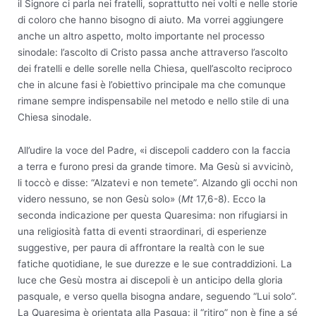
il Signore ci parla nei fratelli, soprattutto nei volti e nelle storie
di coloro che hanno bisogno di aiuto. Ma vorrei aggiungere
anche un altro aspetto, molto importante nel processo
sinodale: l’ascolto di Cristo passa anche attraverso l’ascolto
dei fratelli e delle sorelle nella Chiesa, quell’ascolto reciproco
che in alcune fasi è l’obiettivo principale ma che comunque
rimane sempre indispensabile nel metodo e nello stile di una
Chiesa sinodale.
All’udire la voce del Padre, «i discepoli caddero con la faccia
a terra e furono presi da grande timore. Ma Gesù si avvicinò,
li toccò e disse: “Alzatevi e non temete”. Alzando gli occhi non
videro nessuno, se non Gesù solo» (
Mt
17,6-8). Ecco la
seconda indicazione per questa Quaresima: non rifugiarsi in
una religiosità fatta di eventi straordinari, di esperienze
suggestive, per paura di affrontare la realtà con le sue
fatiche quotidiane, le sue durezze e le sue contraddizioni. La
luce che Gesù mostra ai discepoli è un anticipo della gloria
pasquale, e verso quella bisogna andare, seguendo “Lui solo”.
La Quaresima è orientata alla Pasqua: il “ritiro” non è fine a sé