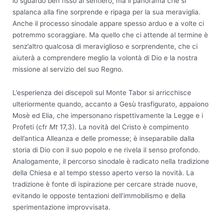
lo sguardo ben fisso al sentiero; ma il panorama che si
spalanca alla fine sorprende e ripaga per la sua meraviglia.
Anche il processo sinodale appare spesso arduo e a volte ci
potremmo scoraggiare. Ma quello che ci attende al termine è
senz’altro qualcosa di meraviglioso e sorprendente, che ci
aiuterà a comprendere meglio la volontà di Dio e la nostra
missione al servizio del suo Regno.
L’esperienza dei discepoli sul Monte Tabor si arricchisce
ulteriormente quando, accanto a Gesù trasfigurato, appaiono
Mosè ed Elia, che impersonano rispettivamente la Legge e i
Profeti (cfr
Mt
17,3). La novità del Cristo è compimento
dell’antica Alleanza e delle promesse; è inseparabile dalla
storia di Dio con il suo popolo e ne rivela il senso profondo.
Analogamente, il percorso sinodale è radicato nella tradizione
della Chiesa e al tempo stesso aperto verso la novità. La
tradizione è fonte di ispirazione per cercare strade nuove,
evitando le opposte tentazioni dell’immobilismo e della
sperimentazione improvvisata.