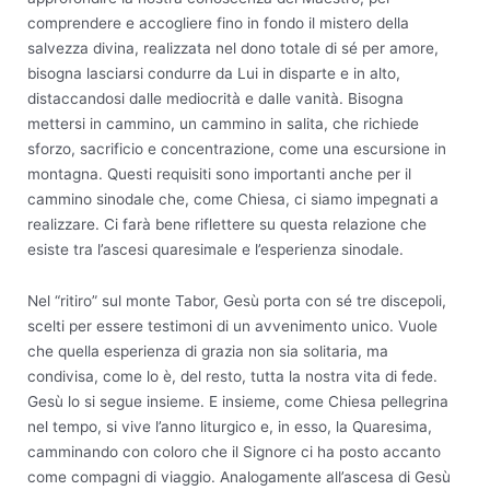
comprendere e accogliere fino in fondo il mistero della
salvezza divina, realizzata nel dono totale di sé per amore,
bisogna lasciarsi condurre da Lui in disparte e in alto,
distaccandosi dalle mediocrità e dalle vanità. Bisogna
mettersi in cammino, un cammino in salita, che richiede
sforzo, sacrificio e concentrazione, come una escursione in
montagna. Questi requisiti sono importanti anche per il
cammino sinodale che, come Chiesa, ci siamo impegnati a
realizzare. Ci farà bene riflettere su questa relazione che
esiste tra l’ascesi quaresimale e l’esperienza sinodale.
Nel “ritiro” sul monte Tabor, Gesù porta con sé tre discepoli,
scelti per essere testimoni di un avvenimento unico. Vuole
che quella esperienza di grazia non sia solitaria, ma
condivisa, come lo è, del resto, tutta la nostra vita di fede.
Gesù lo si segue insieme. E insieme, come Chiesa pellegrina
nel tempo, si vive l’anno liturgico e, in esso, la Quaresima,
camminando con coloro che il Signore ci ha posto accanto
come compagni di viaggio. Analogamente all’ascesa di Gesù