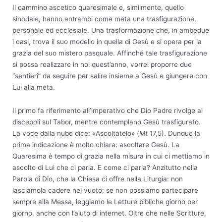
Il cammino ascetico quaresimale e, similmente, quello
sinodale, hanno entrambi come meta una trasfigurazione,
personale ed ecclesiale. Una trasformazione che, in ambedue
i casi, trova il suo modello in quella di Gesù e si opera per la
grazia del suo mistero pasquale. Affinché tale trasfigurazione
si possa realizzare in noi quest’anno, vorrei proporre due
“sentieri” da seguire per salire insieme a Gesù e giungere con
Lui alla meta.
Il primo fa riferimento all’imperativo che Dio Padre rivolge ai
discepoli sul Tabor, mentre contemplano Gesù trasfigurato.
La voce dalla nube dice: «Ascoltatelo» (
Mt
17,5). Dunque la
prima indicazione è molto chiara: ascoltare Gesù. La
Quaresima è tempo di grazia nella misura in cui ci mettiamo in
ascolto di Lui che ci parla. E come ci parla? Anzitutto nella
Parola di Dio, che la Chiesa ci offre nella Liturgia: non
lasciamola cadere nel vuoto; se non possiamo partecipare
sempre alla Messa, leggiamo le Letture bibliche giorno per
giorno, anche con l’aiuto di internet. Oltre che nelle Scritture,