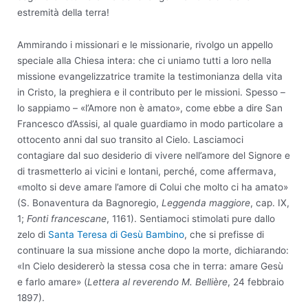
estremità della terra!
Ammirando i missionari e le missionarie, rivolgo un appello
speciale alla Chiesa intera: che ci uniamo tutti a loro nella
missione evangelizzatrice tramite la testimonianza della vita
in Cristo, la preghiera e il contributo per le missioni. Spesso –
lo sappiamo – «l’Amore non è amato», come ebbe a dire San
Francesco d’Assisi, al quale guardiamo in modo particolare a
ottocento anni dal suo transito al Cielo. Lasciamoci
contagiare dal suo desiderio di vivere nell’amore del Signore e
di trasmetterlo ai vicini e lontani, perché, come affermava,
«molto si deve amare l’amore di Colui che molto ci ha amato»
(S. Bonaventura da Bagnoregio,
Leggenda maggiore
, cap. IX,
1;
Fonti francescane
, 1161). Sentiamoci stimolati pure dallo
zelo di
Santa Teresa di Gesù Bambino
, che si prefisse di
continuare la sua missione anche dopo la morte, dichiarando:
«In Cielo desidererò la stessa cosa che in terra: amare Gesù
e farlo amare» (
Lettera al reverendo M. Bellière
, 24 febbraio
1897).