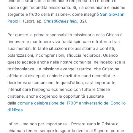
unione scaturisce la comunione reciproca tra i credenti e
nasce ogni fecondità missionaria. Sì, «la comunione è insieme
sorgente e frutto della missione», come insegnò
San Giovanni
Paolo II
(Esort. ap.
Christifideles laici
, 32).
Per questo la prima responsabilità missionaria della Chiesa è
rinnovare e mantenere viva l’unità spirituale e fraterna fra i
suoi membri. In tante situazioni noi assistiamo a conflitti,
polarizzazioni, incomprensioni, sfiducia reciproca. Quando
questo accade anche nelle nostre comunità, ne indebolisce la
testimonianza. La missione evangelizzatrice, che Cristo ha
affidato ai discepoli, richiede anzitutto cuori riconciliati e
desiderosi di comunione. In quest’ottica, sarà importante
intensificare l’impegno ecumenico con tutte le Chiese
cristiane, anche cogliendo le opportunità suscitate
dalla
comune celebrazione del 1700° anniversario del Concilio
di Nicea
.
Infine – ma non per importanza – l’essere «uno in Cristo» ci
chiama a tenere sempre lo sguardo rivolto al Signore, perché