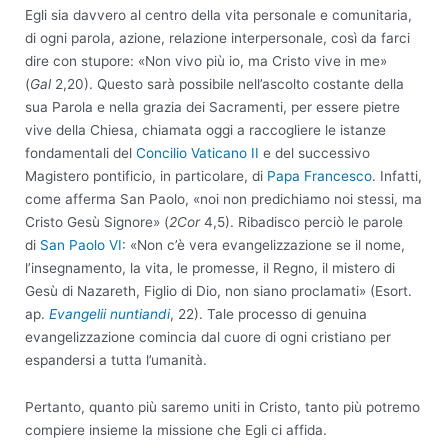
Egli sia davvero al centro della vita personale e comunitaria,
di ogni parola, azione, relazione interpersonale, così da farci
dire con stupore: «Non vivo più io, ma Cristo vive in me»
(
Gal
2,20). Questo sarà possibile nell’ascolto costante della
sua Parola e nella grazia dei Sacramenti, per essere pietre
vive della Chiesa, chiamata oggi a raccogliere le istanze
fondamentali del
Concilio Vaticano II
e del successivo
Magistero pontificio, in particolare, di
Papa Francesco
. Infatti,
come afferma San Paolo, «noi non predichiamo noi stessi, ma
Cristo Gesù Signore» (
2Cor
4,5). Ribadisco perciò le parole
di
San Paolo VI
: «Non c’è vera evangelizzazione se il nome,
l’insegnamento, la vita, le promesse, il Regno, il mistero di
Gesù di Nazareth, Figlio di Dio, non siano proclamati» (Esort.
ap.
Evangelii nuntiandi
, 22). Tale processo di genuina
evangelizzazione comincia dal cuore di ogni cristiano per
espandersi a tutta l’umanità.
Pertanto, quanto più saremo uniti in Cristo, tanto più potremo
compiere insieme la missione che Egli ci affida.