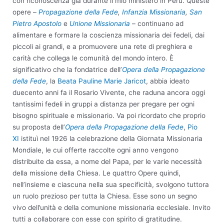
con riconoscenza già durante il mio ministero in Perù. Queste
opere –
Propagazione della Fede
,
Infanzia Missionaria
,
San
Pietro Apostolo
e
Unione Missionaria
– continuano ad
alimentare e formare la coscienza missionaria dei fedeli, dai
piccoli ai grandi, e a promuovere una rete di preghiera e
carità che collega le comunità del mondo intero. È
significativo che la fondatrice dell’
Opera della Propagazione
della Fede
, la
Beata Pauline Marie Jaricot
, abbia ideato
duecento anni fa il Rosario Vivente, che raduna ancora oggi
tantissimi fedeli in gruppi a distanza per pregare per ogni
bisogno spirituale e missionario. Va poi ricordato che proprio
su proposta dell’
Opera della Propagazione della Fede
,
Pio
XI
istituì nel 1926 la celebrazione della Giornata Missionaria
Mondiale, le cui offerte raccolte ogni anno vengono
distribuite da essa, a nome del Papa, per le varie necessità
della missione della Chiesa. Le quattro Opere quindi,
nell’insieme e ciascuna nella sua specificità, svolgono tuttora
un ruolo prezioso per tutta la Chiesa. Esse sono un segno
vivo dell’unità e della comunione missionaria ecclesiale. Invito
tutti a collaborare con esse con spirito di gratitudine.