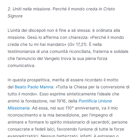
2. Uniti nella missione. Perché il mondo creda in Cristo
Signore
L’unità dei discepoli non è fine a sé stessa: è ordinata alla
missione. Gesù lo afferma con chiarezza: «Perché il mondo
creda che tu mi hai mandato» (
Gv
17,21). È nella
testimonianza di una comunità riconciliata, fraterna e solidale
che l’annuncio del Vangelo trova la sua piena forza
comunicativa.
In questa prospettiva, merita di essere ricordato il motto
del
Beato Paolo Manna
: «Tutta la Chiesa per la conversione di
tutto il mondo». Esso esprime sinteticamente l’ideale che
animò la fondazione, nel 1916, della
Pontificia Unione
Missionaria
. Ad essa, nel suo 110° anniversario, va il mio
riconoscimento e la mia benedizione, per l’impegno di
animare e formare lo spirito missionario di sacerdoti, persone
consacrate e fedeli laici, favorendo l’unione di tutte le forze
evangelizzatrici. Nessun battezzato, infatti, è estraneo o