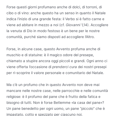
Forse questi giorni profumano anche di dolci, di torroni, di
cibo o di vino: anche questo ha un senso in quanto il Natale
indica l’inizio di una grande festa: il Verbo si è fatto carne e
viene ad abitare in mezzo a noi (cf.
Giovanni
1,14). Accogliere
la venuta di Dio in modo festoso è un bene per le nostre
comunità, purché siamo disposti ad accogliere l’Altro.
Forse, in alcune case, questo Avvento profuma anche di
muschio e di statuine: è il magico odore del presepe,
chiamato a stupire ancora oggi piccoli e grandi. Ogni anno ci
viene offerta l’occasione di
prenderci cura
dei nostri presepi
per ri-scoprire il valore personale e comunitario del Natale.
Ma c’è un profumo che in questo Avvento non deve mai
mancare nelle nostre case, nelle parrocchie e nelle comunità
religiose: è il profumo del pane che è frutto della fatica e
bisogno di tutti. Non è forse Betlemme «la casa del pane»?
Un pane benedetto per ogni uomo, un pane “piccolo” che è
impastato, cotto e spezzato per ciascuno noi.