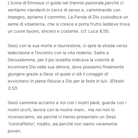
L’icona di Emmaus ci guida nel triennio pastorale,perché ci
sentiamo viandanti in cerca di senso e, camminando con
impegno, apriamo il cammino. La Parola di Dio custodisce un
seme di vitaeterna, che si cresce e porta frutto laddove trova
un cuore buono, sincero e costante. (cf. Luca 8,15).
Gesù con la sua morte e risurrezione, ci apre la strada verso
ladecisione e l’incontro con la vita redenta. Salire a
Gerusalemme, per il pio israelita indicava la volontà di
incontrare Dio nella sua dimora, dove possiamo finalmente
giungere grazie a Gesù
«il quale ci dà il coraggio di
avvicinarci in piena fiducia a Dio per la fede in lui». (Efesini
3,12).
Gesù cammina accanto a noi con i nostri piedi, guarda con i
nostri occhi, lavora con le nostre mani… ma noi non lo
riconosciamo, sia perché ci hanno presentato un Gesù
“contraffatto”, tradito, sia perché non siamo veramente
poveri.