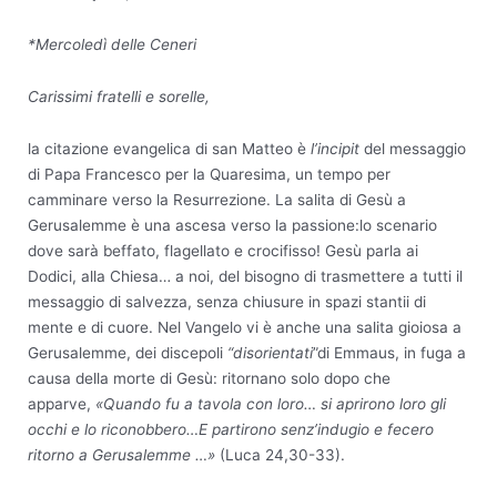
*Mercoledì delle Ceneri
Carissimi fratelli e sorelle,
la citazione evangelica di san Matteo è
l’incipit
del messaggio
di Papa Francesco per la Quaresima, un tempo per
camminare verso la Resurrezione. La salita di Gesù a
Gerusalemme è una ascesa verso la passione:lo scenario
dove sarà beffato, flagellato e crocifisso! Gesù parla ai
Dodici, alla Chiesa… a noi, del bisogno di trasmettere a tutti il
messaggio di salvezza, senza chiusure in spazi stantii di
mente e di cuore. Nel Vangelo vi è anche una salita gioiosa a
Gerusalemme, dei discepoli
“disorientati
”di Emmaus, in fuga a
causa della morte di Gesù: ritornano solo dopo che
apparve,
«Quando fu a tavola con loro… si aprirono loro gli
occhi e lo riconobbero…
E partirono senz’indugio e fecero
ritorno a Gerusalemme …»
(Luca 24,30-33).