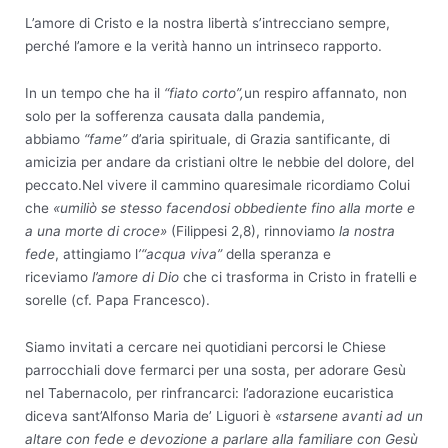
L’amore di Cristo e la nostra libertà s’intrecciano sempre,
perché l’amore e la verità hanno un intrinseco rapporto.
In un tempo che ha il
“fiato corto”,
un respiro affannato, non
solo per la sofferenza causata dalla pandemia,
abbiamo
“fame”
d’aria spirituale, di Grazia santificante, di
amicizia per andare da cristiani oltre le nebbie del dolore, del
peccato.Nel vivere il cammino quaresimale ricordiamo Colui
che
«umiliò se stesso facendosi obbediente fino alla morte e
a una morte di croce»
(Filippesi 2,8), rinnoviamo
la nostra
fede
, attingiamo l
’“acqua viva”
della speranza e
riceviamo
l’amore di Dio
che ci trasforma in Cristo in fratelli e
sorelle (cf. Papa Francesco).
Siamo invitati a cercare nei quotidiani percorsi le Chiese
parrocchiali dove fermarci per una sosta, per adorare Gesù
nel Tabernacolo, per rinfrancarci: l’adorazione eucaristica
diceva sant’Alfonso Maria de’ Liguori è
«starsene avanti ad un
altare con fede e devozione a parlare alla familiare con Gesù