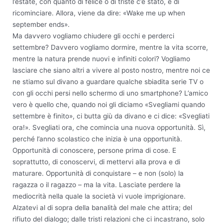
l’estate, con quanto di felice o di triste c’è stato, e di
ricominciare. Allora, viene da dire: «Wake me up when
september ends».
Ma davvero vogliamo chiudere gli occhi e perderci
settembre? Davvero vogliamo dormire, mentre la vita scorre,
mentre la natura prende nuovi e infiniti colori? Vogliamo
lasciare che siano altri a vivere al posto nostro, mentre noi ce
ne stiamo sul divano a guardare qualche sbiadita serie TV o
con gli occhi persi nello schermo di uno smartphone? L’amico
vero è quello che, quando noi gli diciamo «Svegliami quando
settembre è finito», ci butta giù da divano e ci dice: «Svegliati
ora!». Svegliati ora, che comincia una nuova opportunità. Sì,
perché l’anno scolastico che inizia è una opportunità.
Opportunità di conoscere, persone prima di cose. E
soprattutto, di conoscervi, di mettervi alla prova e di
maturare. Opportunità di conquistare – e non (solo) la
ragazza o il ragazzo – ma la vita. Lasciate perdere la
mediocrità nella quale la società vi vuole imprigionare.
Alzatevi al di sopra della banalità del male che attira; del
rifiuto del dialogo; dalle tristi relazioni che ci incastrano, solo