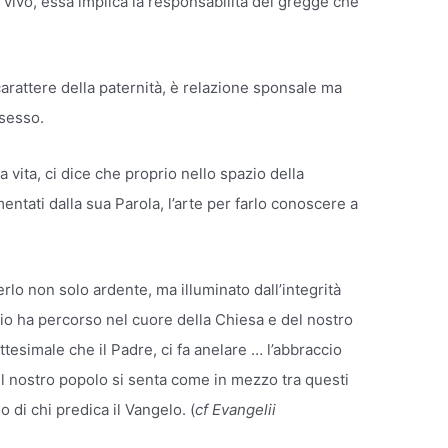
 vivo, essa implica la responsabilità del gregge che
carattere della paternità, è relazione sponsale ma
ssesso.
a vita, ci dice che proprio nello spazio della
entati dalla sua Parola, l’arte per farlo conoscere a
lo non solo ardente, ma illuminato dall’integrità
Dio ha percorso nel cuore della Chiesa e del nostro
ttesimale che il Padre, ci fa anelare … l’abbraccio
l nostro popolo si senta come in mezzo tra questi
o di chi predica il Vangelo. (
cf Evangelii