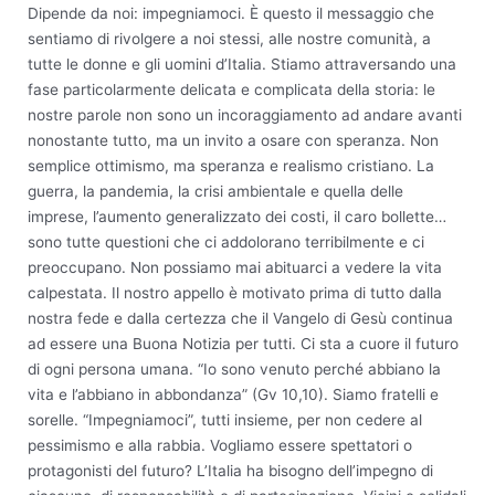
Dipende da noi: impegniamoci. È questo il messaggio che
sentiamo di rivolgere a noi stessi, alle nostre comunità, a
tutte le donne e gli uomini d’Italia. Stiamo attraversando una
fase particolarmente delicata e complicata della storia: le
nostre parole non sono un incoraggiamento ad andare avanti
nonostante tutto, ma un invito a osare con speranza. Non
semplice ottimismo, ma speranza e realismo cristiano. La
guerra, la pandemia, la crisi ambientale e quella delle
imprese, l’aumento generalizzato dei costi, il caro bollette…
sono tutte questioni che ci addolorano terribilmente e ci
preoccupano. Non possiamo mai abituarci a vedere la vita
calpestata. Il nostro appello è motivato prima di tutto dalla
nostra fede e dalla certezza che il Vangelo di Gesù continua
ad essere una Buona Notizia per tutti. Ci sta a cuore il futuro
di ogni persona umana. “Io sono venuto perché abbiano la
vita e l’abbiano in abbondanza” (Gv 10,10). Siamo fratelli e
sorelle. “Impegniamoci”, tutti insieme, per non cedere al
pessimismo e alla rabbia. Vogliamo essere spettatori o
protagonisti del futuro? L’Italia ha bisogno dell’impegno di