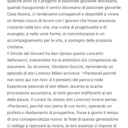
qualche anno fa il progetto di pastorale giovanile diocesana,
quando inaugurando il centro diocesano di pastorale giovanile
Casa Nostra, ci rendevamo consapevoli e disponibili a vivere
un tempo nuovo di lavoro con i giovani che fosse presenza
costante nella loro vita, mai vuota di progettualità e di
evangelo, e nelle varie forme, si concretizzasse in un
accompagnamento per la vita, a sostegno della proposta
cristiana.
Il Sinodo dei Giovani ha ben ripreso questo concetto
dell’esserci, inserendolo tra le attenzioni e\o competenze da
assumere. Su Avvenire, Giordano Goccini, riprendendo un
episodio di don Lorenzo Milani scriveva: “«Perdonali perché
non sono qui con noi»: è il pensiero del parroco nelle
Esperienze pastorali di don Milani, durante la scarna
processione eucaristica, ai tanti giovani indifferenti ai lati
della piazza. Il curato (lo stesso don Lorenzo) invece pensa:
«Perdonaci, perché non siamo là con loro!», operando un
profetico ribaltamento di prospettive. Forse è giunto il tempo
di una consapevolezza nuova: la fede di questa generazione
ci obbliga a ripensare la nostra, la loro assenza ci impone di