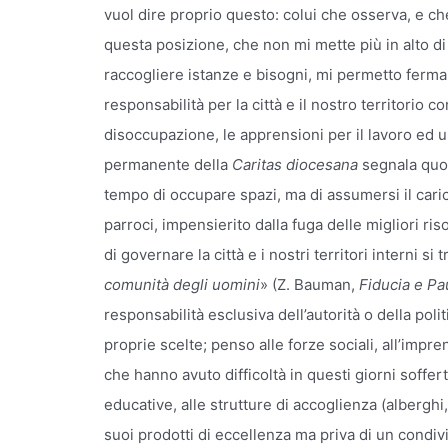
vuol dire proprio questo: colui che osserva, e c
questa posizione, che non mi mette più in alto di
raccogliere istanze e bisogni, mi permetto ferm
responsabilità per la città e il nostro territorio c
disoccupazione, le apprensioni per il lavoro ed 
permanente della
Caritas diocesana
segnala quot
tempo di occupare spazi, ma di assumersi il carico
parroci, impensierito dalla fuga delle migliori ri
di governare la città e i nostri territori interni si 
comunità degli uomini
» (Z. Bauman,
Fiducia e Pau
responsabilità esclusiva dell’autorità o della poli
proprie scelte; penso alle forze sociali, all’impren
che hanno avuto difficoltà in questi giorni soffer
educative, alle strutture di accoglienza (alberghi, 
suoi prodotti di eccellenza ma priva di un condiv