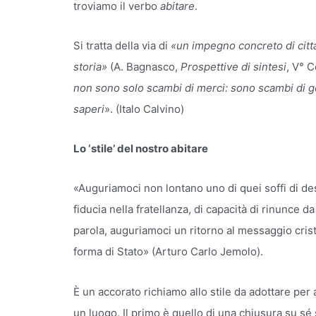
troviamo il verbo
abitare
.
Si tratta della via di
«un impegno concreto di citta
storia»
(A. Bagnasco,
Prospettive di sintesi
, V° 
non sono solo scambi di merci: sono scambi di g
saperi
». (Italo Calvino)
Lo ‘stile’ del nostro abitare
«Auguriamoci non lontano uno di quei soffi di desi
fiducia nella fratellanza, di capacità di rinunce da
parola, auguriamoci un ritorno al messaggio cris
forma di Stato» (Arturo Carlo Jemolo).
È un accorato richiamo allo stile da adottare per 
un luogo. Il primo è quello di una chiusura su sé 