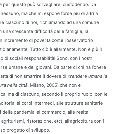
he per questo può sorvegliare, custodendo. Da
 nessuno, ma che mi espone forse più di altri a
are ciascuno di noi, richiamando ad una comune
on una crescente difficoltà delle famiglie, la
un incremento di povertà come l’osservatorio
idianamente. Tutto ciò è allarmante. Non è più il
 di sociali responsabilità! Sono, con i nostri
sorse umane e dei giovani. Da parte di chi ha l’onere
tratta di non smarrire il dovere di «
rendere umana la
ra nella città
, Milano, 2005) che non è
tica, ma di ciascuno, secondo il proprio ruolo, con le
ditoria, ai corpi intermedi, alle strutture sanitarie
ti della pandemia, al commercio, alle realtà
agriturismi, ristorazione, etc), all’agricoltura con i
iso progetto di sviluppo.