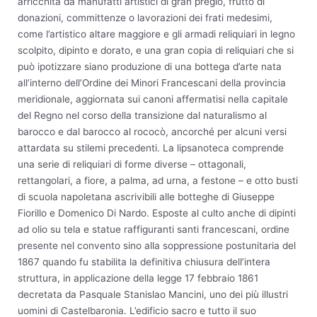
arricchita da manufatti artistici di gran pregio, frutto di
donazioni, committenze o lavorazioni dei frati medesimi,
come l’artistico altare maggiore e gli armadi reliquiari in legno
scolpito, dipinto e dorato, e una gran copia di reliquiari che si
può ipotizzare siano produzione di una bottega d’arte nata
all’interno dell’Ordine dei Minori Francescani della provincia
meridionale, aggiornata sui canoni affermatisi nella capitale
del Regno nel corso della transizione dal naturalismo al
barocco e dal barocco al rococò, ancorché per alcuni versi
attardata su stilemi precedenti. La lipsanoteca comprende
una serie di reliquiari di forme diverse – ottagonali,
rettangolari, a fiore, a palma, ad urna, a festone – e otto busti
di scuola napoletana ascrivibili alle botteghe di Giuseppe
Fiorillo e Domenico Di Nardo. Esposte al culto anche di dipinti
ad olio su tela e statue raffiguranti santi francescani, ordine
presente nel convento sino alla soppressione postunitaria del
1867 quando fu stabilita la definitiva chiusura dell’intera
struttura, in applicazione della legge 17 febbraio 1861
decretata da Pasquale Stanislao Mancini, uno dei più illustri
uomini di Castelbaronia. L’edificio sacro e tutto il suo