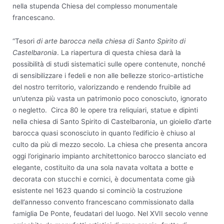
nella stupenda Chiesa del complesso monumentale
francescano.
“Tesori
di arte barocca nella chiesa di Santo Spirito di
Castelbaronia
. La riapertura di questa chiesa darà la
possibilità di studi sistematici sulle opere contenute, nonché
di sensibilizzare i fedeli e non alle bellezze storico-artistiche
del nostro territorio, valorizzando e rendendo fruibile ad
un’utenza più vasta un patrimonio poco conosciuto, ignorato
o negletto. Circa 80 le opere tra reliquiari, statue e dipinti
nella chiesa di Santo Spirito di Castelbaronia, un gioiello d’arte
barocca quasi sconosciuto in quanto l’edificio è chiuso al
culto da più di mezzo secolo. La chiesa che presenta ancora
oggi l’originario impianto architettonico barocco slanciato ed
elegante, costituito da una sola navata voltata a botte e
decorata con stucchi e cornici, è documentata come già
esistente nel 1623 quando si cominciò la costruzione
dell’annesso convento francescano commissionato dalla
famiglia De Ponte, feudatari del luogo. Nel XVII secolo venne