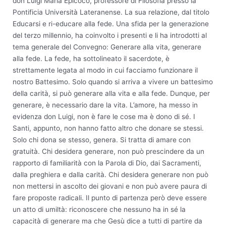
don Luigi Maria Epicoco, professore di Filosofia presso la
Pontificia Università Lateranense. La sua relazione, dal titolo
Educarsi e ri-educare alla fede. Una sfida per la generazione
del terzo millennio, ha coinvolto i presenti e li ha introdotti al
tema generale del Convegno: Generare alla vita, generare
alla fede. La fede, ha sottolineato il sacerdote, è
strettamente legata al modo in cui facciamo funzionare il
nostro Battesimo. Solo quando si arriva a vivere un battesimo
della carità, si può generare alla vita e alla fede. Dunque, per
generare, è necessario dare la vita. L’amore, ha messo in
evidenza don Luigi, non è fare le cose ma è dono di sé. I
Santi, appunto, non hanno fatto altro che donare se stessi.
Solo chi dona se stesso, genera. Si tratta di amare con
gratuità. Chi desidera generare, non può prescindere da un
rapporto di familiarità con la Parola di Dio, dai Sacramenti,
dalla preghiera e dalla carità. Chi desidera generare non può
non mettersi in ascolto dei giovani e non può avere paura di
fare proposte radicali. Il punto di partenza però deve essere
un atto di umiltà: riconoscere che nessuno ha in sé la
capacità di generare ma che Gesù dice a tutti di partire da