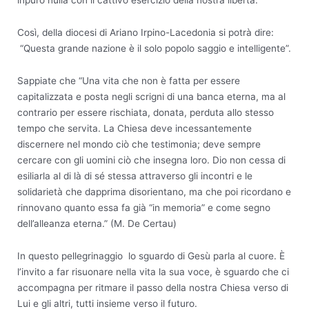
inpuro nulla con il cattivo esercizio della nostra libertà.
Così, della diocesi di Ariano Irpino-Lacedonia si potrà dire:
“Questa grande nazione è il solo popolo saggio e intelligente”.
Sappiate che “Una vita che non è fatta per essere
capitalizzata e posta negli scrigni di una banca eterna, ma al
contrario per essere rischiata, donata, perduta allo stesso
tempo che servita. La Chiesa deve incessantemente
discernere nel mondo ciò che testimonia; deve sempre
cercare con gli uomini ciò che insegna loro. Dio non cessa di
esiliarla al di là di sé stessa attraverso gli incontri e le
solidarietà che dapprima disorientano, ma che poi ricordano e
rinnovano quanto essa fa già “in memoria” e come segno
dell’alleanza eterna.” (M. De Certau)
In questo pellegrinaggio lo sguardo di Gesù parla al cuore. È
l’invito a far risuonare nella vita la sua voce, è sguardo che ci
accompagna per ritmare il passo della nostra Chiesa verso di
Lui e gli altri, tutti insieme verso il futuro.