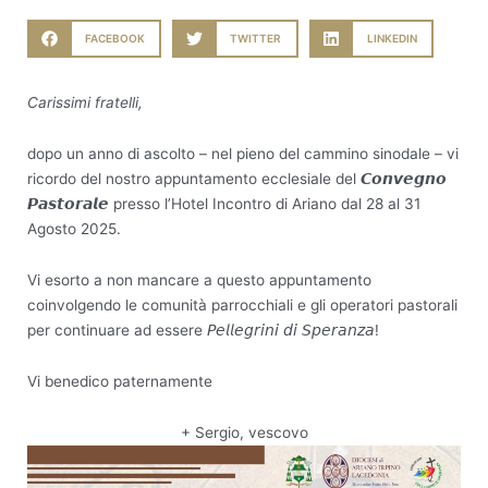
FACEBOOK
TWITTER
LINKEDIN
Carissimi fratelli,
dopo un anno di ascolto – nel pieno del cammino sinodale – vi
ricordo del nostro appuntamento ecclesiale del 𝘾𝙤𝙣𝙫𝙚𝙜𝙣𝙤
𝙋𝙖𝙨𝙩𝙤𝙧𝙖𝙡𝙚 presso l’Hotel Incontro di Ariano dal 28 al 31
Agosto 2025.
Vi esorto a non mancare a questo appuntamento
coinvolgendo le comunità parrocchiali e gli operatori pastorali
per continuare ad essere 𝘗𝘦𝘭𝘭𝘦𝘨𝘳𝘪𝘯𝘪 𝘥𝘪 𝘚𝘱𝘦𝘳𝘢𝘯𝘻𝘢!
Vi benedico paternamente
+ Sergio, vescovo