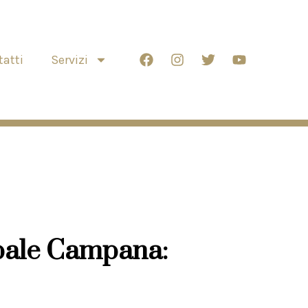
atti
Servizi
pale Campana: