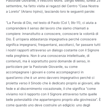
Pastorale Giovanile, il vescovo Mons. Sergio Melillo, lunedì 25
settembre, ha fatto visita ai ragazzi del Centro “Casa Nostra
a Loreto” (Ariano Irpino), lasciando loro le seguenti parole:
“La Parola di Dio, nel testo di Paolo (Col 1, 9b-11), ci aiuta a
comprendere il senso del lavoro che siamo chiamati a
compiere: innanzitutto a conoscere, conoscere la volontà di
Dio. È un’opera abbastanza impegnativa perché conoscere
significa impegnarsi, frequentarsi, ascoltarci, far passare tutti
i nostri rapporti attraverso un dialogo costante con il Signore
nella preghiera. Non è una conoscenza intellettuale, di
contenuti, ma è soprattutto porsi domande di senso, in
particolare per la Pastorale Giovanile, su come
accompagnare i giovani e come accompagnarci in
quest’anno che è un anno davvero impegnativo perché ci
proietta verso il Sinodo che è dedicato proprio ai giovani, alla
fede e al discernimento vocazionale, il che significa “come
viviamo noi il rapporto con il Signore attraverso tutte quelle
belle potenzialità che appartengono proprio alla giovinezza”. È
come quando uno deve costruire un edigicio: uno degli