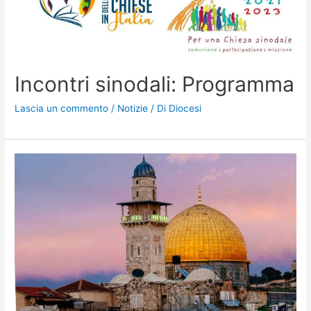
Incontri sinodali: Programma
Lascia un commento
/
Notizie
/ Di
Diocesi