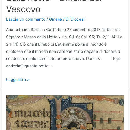
Vescovo
Lascia un commento
/
Omelie
/ Di
Diocesi
Ariano Irpino Basilica Cattedrale 25 dicembre 2017 Natale del
Signore •Messa della Notte • (Is. 9,1-6; Sal. 95; Tt. 2,11-14; Lc.
2,1-14) Ciò che il Bimbo di Betlemme porta al mondo è
qualcosa che il mondo non sarebbe stato capace di donare a
sè stesso, qualcosa di interamente nuovo. Paolo VI Figli
carissimi, questa notte …
Leggi altro »