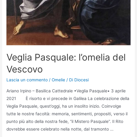
Veglia Pasquale: l’omelia del
Vescovo
Lascia un commento
/
Omelie
/ Di
Diocesi
Ariano Irpino – Basilica Cattedrale •Veglia Pasquale• 3 aprile
2021 È risorto e vi precede in Galilea La celebrazione della
Veglia Pasquale, quest’oggi, ha un insolito inizio. Coinvolge
tutte le nostre facoltà: memoria, sentimenti, propositi, verso il
punto più alto della nostra fede, “il Mistero Pasquale”. Il Rito
dovrebbe essere celebrato nella notte, dal tramonto …