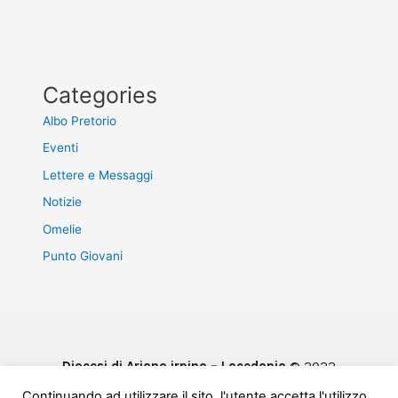
Categories
Albo Pretorio
Eventi
Lettere e Messaggi
Notizie
Omelie
Punto Giovani
Diocesi di Ariano irpino – Lacedonia
© 2022
Privacy & Cookie Policy
Continuando ad utilizzare il sito, l'utente accetta l'utilizzo